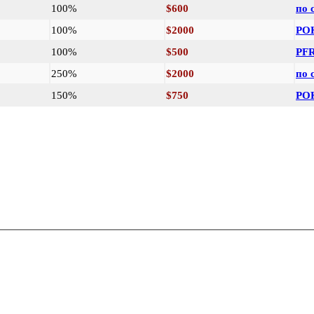
100%
$600
по 
100%
$2000
PO
100%
$500
PF
250%
$2000
по 
150%
$750
PO