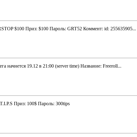
ERSTOP $100 Приз: $100 Пароль: GRT52 Коммент: id: 255635905...
ега начнется 19.12 в 21:00 (server time) Название: Freeroll...
T.I.P.S Приз: 100$ Пароль: 300tips