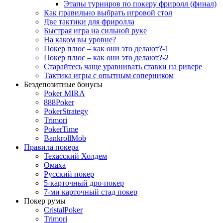
Этапы турниров по покеру фриролл (финал)
Как правильно выбрать игровой стол
Две тактики для фриролла
Быстрая игра на сильной руке
На каком вы уровне?
Покер плюс – как они это делают?-1
Покер плюс – как они это делают?-2
Старайтесь чаще уравнивать ставки на ривере
Тактика игры с опытным соперником
Бездепозитные бонусы
Poker MIRA
888Poker
PokerStrategy
Trimori
PokerTime
BankrollMob
Правила покера
Техасский Холдем
Омаха
Русский покер
5-карточный дро-покер
7-ми карточный стад покер
Покер румы
CristalPoker
Trimori