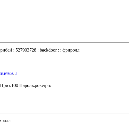
 фрибай : 527903728 : backdoor : : фриролл
,
ер румы
1
4 Приз:100 Пароль:pokerpro
риролл