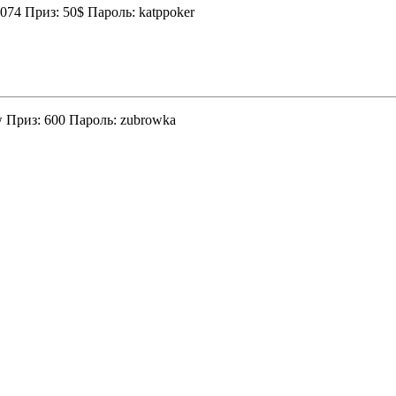
6074 Приз: 50$ Пароль: katppoker
w Приз: 600 Пароль: zubrowka