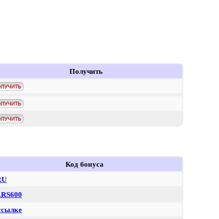
Получить
Код бонуса
RU
ARS600
ссылке