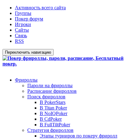
Активность всего сайта
Группы
Покер форум
Игроки
Сайты
Связь
RSS
Переключить навигацию
Фрироллы
Пароли на фрироллы
Расписание фрироллов
Поиск фрироллов
В PokerStars
В Titan Poker
В NoIQPoker
В CdPoker
В FullTiltPoker
Стратегия фрироллов
Этапы турниров по покеру фриролл