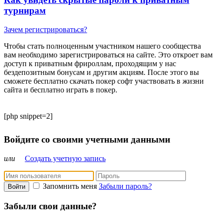
турнирам
Зачем регистрироваться?
Чтобы стать полноценным участником нашего сообщества
вам необходимо зарегистрироваться на сайте. Это откроет вам
доступ к приватным фрироллам, проходящим у нас
бездепозитным бонусам и другим акциям. После этого вы
сможете бесплатно скачать покер софт участвовать в жизни
сайта и бесплатно играть в покер.
[php snippet=2]
Войдите со своими учетными данными
или
Создать учетную запись
Запомнить меня
Забыли пароль?
Войти
Забыли свои данные?