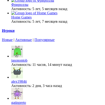
Фрироллы
Активность: 5 лет, 5 месяцев назад
Home Games
Активность: 5 лет, 7 месяцев назад
Игроки
Новые
|
Активные
|
Популярные
jasonontob
Активность: 11 часов, 14 минут назад
alex1984ti
Активность: 2 дня, 3 часа назад
gatinpreto