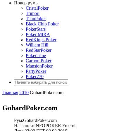
Покер румы
CristalPoker
Trimori
TitanPoker
Black Chip Poker
PokerStars
Poker MIRA
RedKings Poker
William Hill
RedStarPoker
PokerTime
Carbon Poker
MansionPoker
PartyPoker
Poker770
Главная
2010
GohardPoker.com
GohardPoker.com
Рум:GohardPoker.com
Названеи:INFOPOKER Freeroll
Дата:22:00 EET 02.02.2010