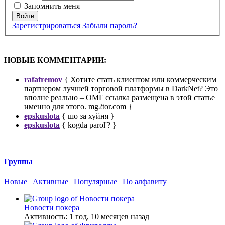
Запомнить меня
Войти
Зарегистрироваться
Забыли пароль?
НОВЫЕ КОММЕНТАРИИ:
rafafremov
{ Хотите стать клиентом или коммерческим
партнером лучшей торговой платформы в DarkNet? Это
вполне реально – ОМГ ссылка размещена в этой статье
именно для этого. mg2tor.com }
epskuslota
{ шо за хуйня }
epskuslota
{ kogda parol'? }
Группы
Новые
|
Активные
|
Популярные
|
По алфавиту
Новости покера
Активность: 1 год, 10 месяцев назад