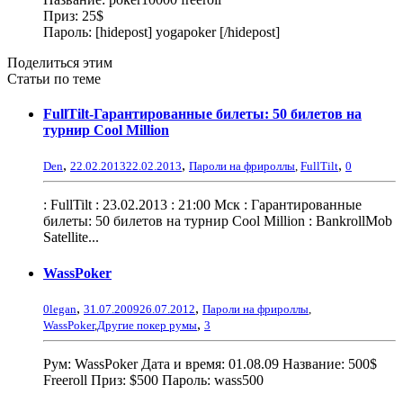
Приз: 25$
Пароль: [hidepost] yogapoker [/hidepost]
Поделиться этим
Cтатьи по теме
FullTilt-Гарантированные билеты: 50 билетов на
турнир Cool Million
,
,
,
Den
22.02.2013
22.02.2013
Пароли на фрироллы
,
FullTilt
0
: FullTilt : 23.02.2013 : 21:00 Мск : Гарантированные
билеты: 50 билетов на турнир Cool Million : BankrollMob
Satellite...
WassPoker
,
,
0legan
31.07.2009
26.07.2012
Пароли на фрироллы
,
,
WassPoker
,
Другие покер румы
3
Рум: WassPoker Дата и время: 01.08.09 Название: 500$
Freeroll Приз: $500 Пароль: wass500