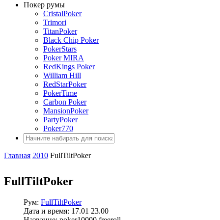
Покер румы
CristalPoker
Trimori
TitanPoker
Black Chip Poker
PokerStars
Poker MIRA
RedKings Poker
William Hill
RedStarPoker
PokerTime
Carbon Poker
MansionPoker
PartyPoker
Poker770
Главная
2010
FullTiltPoker
FullTiltPoker
Рум:
FullTiltPoker
Дата и время: 17.01 23.00
Название: poker10000 freeroll