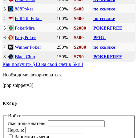
3
888Poker
100%
$400
по ссылке
4
Full Tilt Poker
100%
$600
по ссылке
5
PokerMira
100%
$2000
POKERFREE
6
PartyPoker
100%
$500
PFRU
7
Winner Poker
250%
$2000
по ссылке
8
BlackChip
150%
$750
POKERFREE
Как получить $10 на свой счет в Skrill
Необходимо авторизоваться
[php snippet=3]
ВХОД:
Войти
Имя пользователя:
Пароль:
Запомнить меня