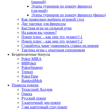
(ранний)
Этапы турниров по покеру фриролл
(средний)
Этапы турниров по покеру фриролл (финал)
Как правильно выбрать игровой стол
Две тактики для фриролла
Быстрая игра на сильной руке
На каком вы уровне?
Покер плюс – как они это делают?-1
Покер плюс – как они это делают?-2
Старайтесь чаще уравнивать ставки на ривере
Тактика игры с опытным соперником
Бездепозитные бонусы
Poker MIRA
888Poker
PokerStrategy
Trimori
PokerTime
BankrollMob
Правила покера
Техасский Холдем
Омаха
Русский покер
5-карточный дро-покер
7-ми карточный стад покер