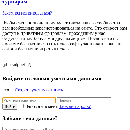
турнирам
Зачем регистрироваться?
Чтобы стать полноценным участником нашего сообщества
вам необходимо зарегистрироваться на сайте. Это откроет вам
доступ к приватным фрироллам, проходящим у нас
бездепозитным бонусам и другим акциям. После этого вы
сможете бесплатно скачать покер софт участвовать в жизни
сайта и бесплатно играть в покер.
[php snippet=2]
Войдите со своими учетными данными
или
Создать учетную запись
Запомнить меня
Забыли пароль?
Войти
Забыли свои данные?