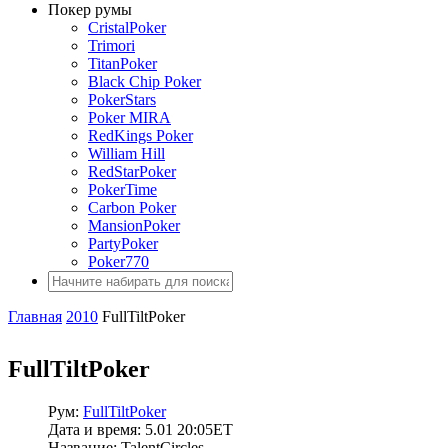
Покер румы
CristalPoker
Trimori
TitanPoker
Black Chip Poker
PokerStars
Poker MIRA
RedKings Poker
William Hill
RedStarPoker
PokerTime
Carbon Poker
MansionPoker
PartyPoker
Poker770
Главная
2010
FullTiltPoker
FullTiltPoker
Рум:
FullTiltPoker
Дата и время: 5.01 20:05ET
Название: TalentCircles