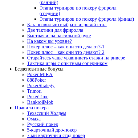
(ранний)
Этапы турниров по покеру фриролл
(средний)
Этапы турниров по покеру фриролл (финал)
Как правильно выбрать игровой стол
Две тактики для фриролла
Быстрая игра на сильной руке
На каком вы уровне?
Покер плюс – как они это делают?-1
Покер плюс – как они это делают?-2
Старайтесь чаще уравнивать ставки на ривере
Тактика игры с опытным соперником
Бездепозитные бонусы
Poker MIRA
888Poker
PokerStrategy
Trimori
PokerTime
BankrollMob
Правила покера
Техасский Холдем
Омаха
Русский покер
5-карточный дро-покер
7-ми карточный стад покер