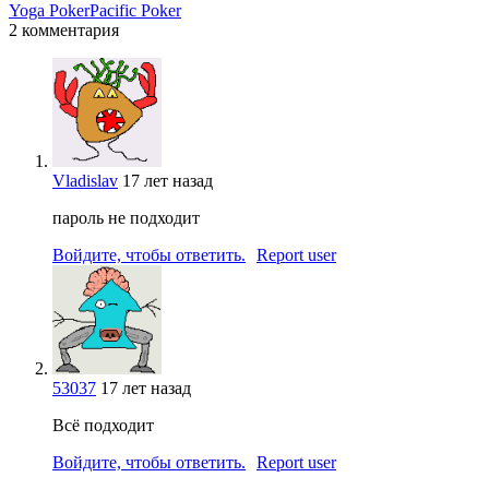
Yoga Poker
Pacific Poker
2 комментария
Vladislav
17 лет назад
пароль не подходит
Войдите, чтобы ответить.
Report user
53037
17 лет назад
Всё подходит
Войдите, чтобы ответить.
Report user