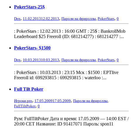
PokerStars-25$
,
,
,
Den
11.02.2013
12.02.2013
Пароли на фрироллы
,
PokerStars
0
: PokerStars : 12.02.2013 : 16:00 GMT : 25$ : BankrollMob
Leaderboard $25 Freeroll (ID: 681214277) : 681214277 :...
PokerStars- $1500
,
,
,
Den
10.03.2013
10.03.2013
Пароли на фрироллы
,
PokerStars
0
: PokerStars : 10.03.2013 : 23:15 Мск : $1500 : EPTlive
Freeroll id: 699293815 : 699293815 : waterloo :...
Full Tilt Poker
,
,
Игроки.pro
17.05.2009
17.05.2009
Пароли на фрироллы
,
,
FullTiltPoker
0
Рум: FullTiltPoker Дата и время: 17.05.2009 — 14:00 EST /
20:00 CET Название: ID 91417071 Пароль: spon11