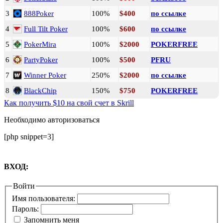
3
888Poker
100%
$400
по ссылке
4
Full Tilt Poker
100%
$600
по ссылке
5
PokerMira
100%
$2000
POKERFREE
6
PartyPoker
100%
$500
PFRU
7
Winner Poker
250%
$2000
по ссылке
8
BlackChip
150%
$750
POKERFREE
Как получить $10 на свой счет в Skrill
Необходимо авторизоваться
[php snippet=3]
ВХОД:
Войти
Имя пользователя:
Пароль:
Запомнить меня