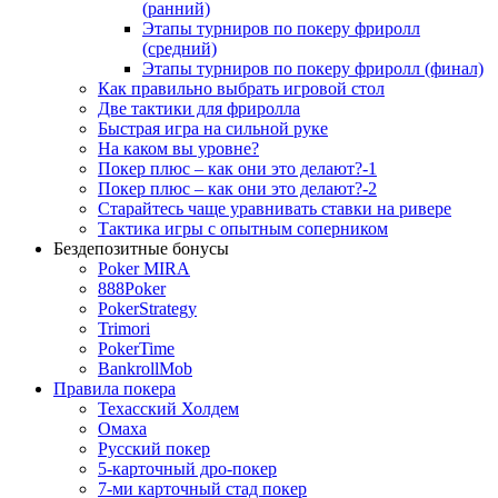
(ранний)
Этапы турниров по покеру фриролл
(средний)
Этапы турниров по покеру фриролл (финал)
Как правильно выбрать игровой стол
Две тактики для фриролла
Быстрая игра на сильной руке
На каком вы уровне?
Покер плюс – как они это делают?-1
Покер плюс – как они это делают?-2
Старайтесь чаще уравнивать ставки на ривере
Тактика игры с опытным соперником
Бездепозитные бонусы
Poker MIRA
888Poker
PokerStrategy
Trimori
PokerTime
BankrollMob
Правила покера
Техасский Холдем
Омаха
Русский покер
5-карточный дро-покер
7-ми карточный стад покер