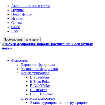
Активность всего сайта
Группы
Покер форум
Игроки
Сайты
Связь
RSS
Переключить навигацию
Фрироллы
Пароли на фрироллы
Расписание фрироллов
Поиск фрироллов
В PokerStars
В Titan Poker
В NoIQPoker
В CdPoker
В FullTiltPoker
Стратегия фрироллов
Этапы турниров по покеру фриролл