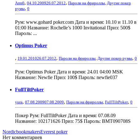
,
,
Arm0
04.10.2009
26.07.2012
Пароли на фрироллы
,
Другие покер
,
румы
0
Рум: www.gohard poker.com Дата и время: 10.10 и 11.10 в
01:00 Название: Rochelle’s 1000 Invitational Приз: 500$
Пароль: ...
Optimus Poker
,
,
,
19.01.2010
26.07.2012
Пароли на фрироллы
,
Другие покер румы
0
Рум: Optimus Poker Дата и время: 24.01 04:00 MSK
Название: Newfie Приз: 100$ Пароль: newfie037
FullTiltPoker
,
,
,
yura
07.08.2009
07.08.2009
Пароли на фрироллы
,
FullTiltPoker
0
Покер Рум: FullTiltPoker Дата и время: 07.08.09
Название: 102171626 Приз: 75$ Пароль: BMT090708S
Nordicbookmakers
Everest poker
Нет комментариев