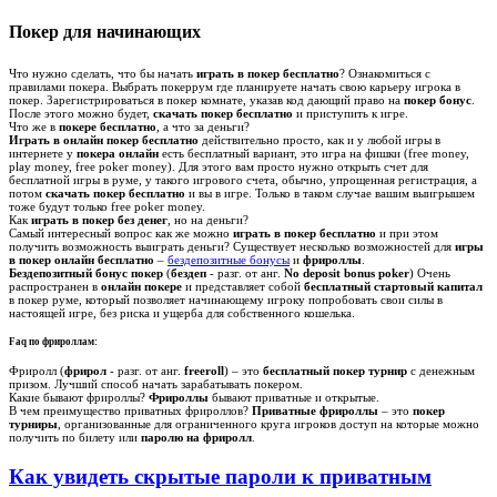
Покер для начинающих
Что нужно сделать, что бы начать
играть в покер бесплатно
? Ознакомиться с
правилами покера. Выбрать покеррум где планируете начать свою карьеру игрока в
покер. Зарегистрироваться в покер комнате, указав код дающий право на
покер бонус
.
После этого можно будет,
скачать покер бесплатно
и приступить к игре.
Что же в
покере бесплатно
, а что за деньги?
Играть в онлайн покер бесплатно
действительно просто, как и у любой игры в
интернете у
покера онлайн
есть бесплатный вариант, это игра на фишки (free money,
play money, free poker money). Для этого вам просто нужно открыть счет для
бесплатной игры в руме, у такого игрового счета, обычно, упрощенная регистрация, а
потом
скачать покер бесплатно
и вы в игре. Только в таком случае вашим выигрышем
тоже будут только free poker money.
Как
играть в покер без денег
, но на деньги?
Самый интересный вопрос как же можно
играть в покер бесплатно
и при этом
получить возможность выиграть деньги? Существует несколько возможностей для
игры
в покер онлайн бесплатно
–
бездепозитные бонусы
и
фрироллы
.
Бездепозитный бонус покер
(
бездеп
- разг. от анг.
No deposit bonus poker
) Очень
распространен в
онлайн покере
и представляет собой
бесплатный стартовый капитал
в покер руме, который позволяет начинающему игроку попробовать свои силы в
настоящей игре, без риска и ущерба для собственного кошелька.
Faq по фрироллам:
Фриролл (
фрирол
- разг. от анг.
freeroll
) – это
бесплатный покер турнир
с денежным
призом. Лучший способ начать зарабатывать покером.
Какие бывают фрироллы?
Фрироллы
бывают приватные и открытые.
В чем преимущество приватных фрироллов?
Приватные фрироллы
– это
покер
турниры
, организованные для ограниченного круга игроков доступ на которые можно
получить по билету или
паролю на фриролл
.
Как увидеть скрытые пароли к приватным