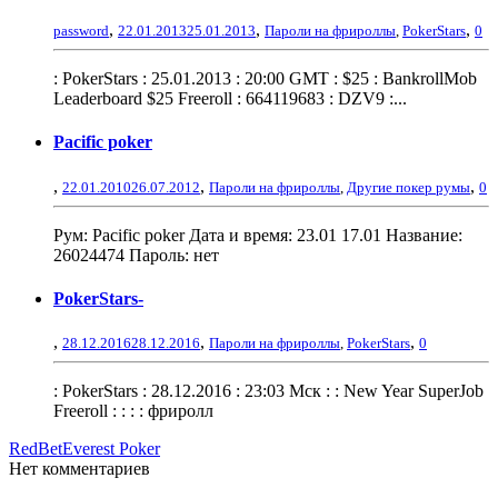
,
,
,
password
22.01.2013
25.01.2013
Пароли на фрироллы
,
PokerStars
0
: PokerStars : 25.01.2013 : 20:00 GMT : $25 : BankrollMob
Leaderboard $25 Freeroll : 664119683 : DZV9 :...
Pacific poker
,
,
,
22.01.2010
26.07.2012
Пароли на фрироллы
,
Другие покер румы
0
Рум: Pacific poker Дата и время: 23.01 17.01 Название:
26024474 Пароль: нет
PokerStars-
,
,
,
28.12.2016
28.12.2016
Пароли на фрироллы
,
PokerStars
0
: PokerStars : 28.12.2016 : 23:03 Мск : : New Year SuperJob
Freeroll : : : : фриролл
RedBet
Everest Poker
Нет комментариев