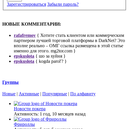
Зарегистрироваться
Забыли пароль?
НОВЫЕ КОММЕНТАРИИ:
rafafremov
{ Хотите стать клиентом или коммерческим
партнером лучшей торговой платформы в DarkNet? Это
вполне реально – ОМГ ссылка размещена в этой статье
именно для этого. mg2tor.com }
epskuslota
{ шо за хуйня }
epskuslota
{ kogda parol'? }
Группы
Новые
|
Активные
|
Популярные
|
По алфавиту
Новости покера
Активность: 1 год, 10 месяцев назад
Фрироллы