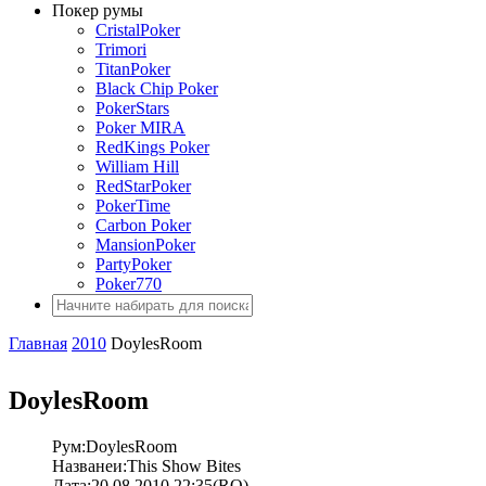
Покер румы
CristalPoker
Trimori
TitanPoker
Black Chip Poker
PokerStars
Poker MIRA
RedKings Poker
William Hill
RedStarPoker
PokerTime
Carbon Poker
MansionPoker
PartyPoker
Poker770
Главная
2010
DoylesRoom
DoylesRoom
Рум:DoylesRoom
Названеи:This Show Bites
Дата:20.08.2010 22:35(RO)