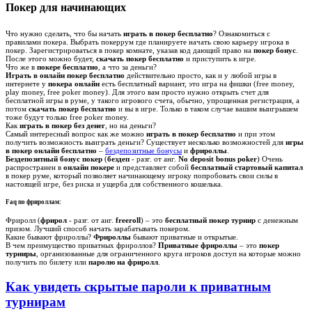
Покер для начинающих
Что нужно сделать, что бы начать
играть в покер бесплатно
? Ознакомиться с
правилами покера. Выбрать покеррум где планируете начать свою карьеру игрока в
покер. Зарегистрироваться в покер комнате, указав код дающий право на
покер бонус
.
После этого можно будет,
скачать покер бесплатно
и приступить к игре.
Что же в
покере бесплатно
, а что за деньги?
Играть в онлайн покер бесплатно
действительно просто, как и у любой игры в
интернете у
покера онлайн
есть бесплатный вариант, это игра на фишки (free money,
play money, free poker money). Для этого вам просто нужно открыть счет для
бесплатной игры в руме, у такого игрового счета, обычно, упрощенная регистрация, а
потом
скачать покер бесплатно
и вы в игре. Только в таком случае вашим выигрышем
тоже будут только free poker money.
Как
играть в покер без денег
, но на деньги?
Самый интересный вопрос как же можно
играть в покер бесплатно
и при этом
получить возможность выиграть деньги? Существует несколько возможностей для
игры
в покер онлайн бесплатно
–
бездепозитные бонусы
и
фрироллы
.
Бездепозитный бонус покер
(
бездеп
- разг. от анг.
No deposit bonus poker
) Очень
распространен в
онлайн покере
и представляет собой
бесплатный стартовый капитал
в покер руме, который позволяет начинающему игроку попробовать свои силы в
настоящей игре, без риска и ущерба для собственного кошелька.
Faq по фрироллам:
Фриролл (
фрирол
- разг. от анг.
freeroll
) – это
бесплатный покер турнир
с денежным
призом. Лучший способ начать зарабатывать покером.
Какие бывают фрироллы?
Фрироллы
бывают приватные и открытые.
В чем преимущество приватных фрироллов?
Приватные фрироллы
– это
покер
турниры
, организованные для ограниченного круга игроков доступ на которые можно
получить по билету или
паролю на фриролл
.
Как увидеть скрытые пароли к приватным
турнирам