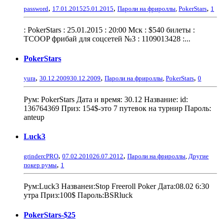
,
,
,
password
17.01.2015
25.01.2015
Пароли на фрироллы
,
PokerStars
1
: PokerStars : 25.01.2015 : 20:00 Мск : $540 билеты :
TCOOP фрибай для соцсетей №3 : 1109013428 :...
PokerStars
,
,
,
yura
30.12.2009
30.12.2009
Пароли на фрироллы
,
PokerStars
0
Рум: PokerStars Дата и время: 30.12 Название: id:
136764369 Приз: 154$-это 7 путевок на турнир Пароль:
anteup
Luck3
,
,
grindercPRO
07.02.2010
26.07.2012
Пароли на фрироллы
,
Другие
,
покер румы
1
Рум:Luck3 Названеи:Stop Freeroll Poker Дата:08.02 6:30
утра Приз:100$ Пароль:BSRluck
PokerStars-$25