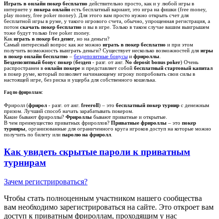
Играть в онлайн покер бесплатно
действительно просто, как и у любой игры в
интернете у
покера онлайн
есть бесплатный вариант, это игра на фишки (free money,
play money, free poker money). Для этого вам просто нужно открыть счет для
бесплатной игры в руме, у такого игрового счета, обычно, упрощенная регистрация, а
потом
скачать покер бесплатно
и вы в игре. Только в таком случае вашим выигрышем
тоже будут только free poker money.
Как
играть в покер без денег
, но на деньги?
Самый интересный вопрос как же можно
играть в покер бесплатно
и при этом
получить возможность выиграть деньги? Существует несколько возможностей для
игры
в покер онлайн бесплатно
–
бездепозитные бонусы
и
фрироллы
.
Бездепозитный бонус покер
(
бездеп
- разг. от анг.
No deposit bonus poker
) Очень
распространен в
онлайн покере
и представляет собой
бесплатный стартовый капитал
в покер руме, который позволяет начинающему игроку попробовать свои силы в
настоящей игре, без риска и ущерба для собственного кошелька.
Faq по фрироллам:
Фриролл (
фрирол
- разг. от анг.
freeroll
) – это
бесплатный покер турнир
с денежным
призом. Лучший способ начать зарабатывать покером.
Какие бывают фрироллы?
Фрироллы
бывают приватные и открытые.
В чем преимущество приватных фрироллов?
Приватные фрироллы
– это
покер
турниры
, организованные для ограниченного круга игроков доступ на которые можно
получить по билету или
паролю на фриролл
.
Как увидеть скрытые пароли к приватным
турнирам
Зачем регистрироваться?
Чтобы стать полноценным участником нашего сообщества
вам необходимо зарегистрироваться на сайте. Это откроет вам
доступ к приватным фрироллам, проходящим у нас