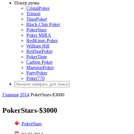
Покер румы
CristalPoker
Trimori
TitanPoker
Black Chip Poker
PokerStars
Poker MIRA
RedKings Poker
William Hill
RedStarPoker
PokerTime
Carbon Poker
MansionPoker
PartyPoker
Poker770
Главная
2014
PokerStars-$3000
PokerStars-$3000
:
PokerStars