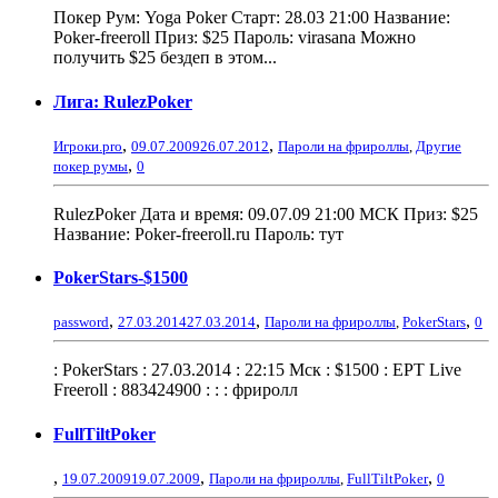
Покер Рум: Yoga Poker Старт: 28.03 21:00 Название:
Poker-freeroll Приз: $25 Пароль: virasana Можно
получить $25 бездеп в этом...
Лига: RulezPoker
,
,
Игроки.pro
09.07.2009
26.07.2012
Пароли на фрироллы
,
Другие
,
покер румы
0
RulezPoker Дата и время: 09.07.09 21:00 МСК Приз: $25
Название: Poker-freeroll.ru Пароль: тут
PokerStars-$1500
,
,
,
password
27.03.2014
27.03.2014
Пароли на фрироллы
,
PokerStars
0
: PokerStars : 27.03.2014 : 22:15 Мск : $1500 : EPT Live
Freeroll : 883424900 : : : фриролл
FullTiltPoker
,
,
,
19.07.2009
19.07.2009
Пароли на фрироллы
,
FullTiltPoker
0