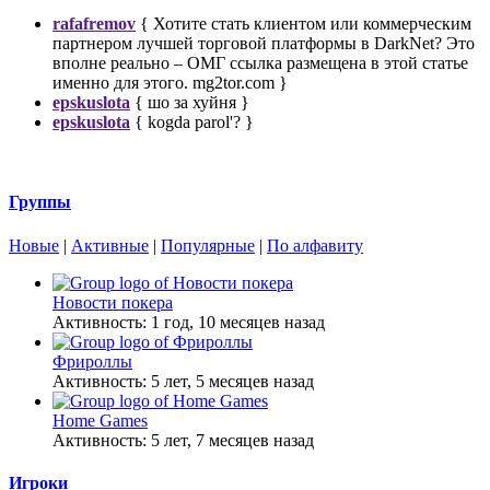
rafafremov
{ Хотите стать клиентом или коммерческим
партнером лучшей торговой платформы в DarkNet? Это
вполне реально – ОМГ ссылка размещена в этой статье
именно для этого. mg2tor.com }
epskuslota
{ шо за хуйня }
epskuslota
{ kogda parol'? }
Группы
Новые
|
Активные
|
Популярные
|
По алфавиту
Новости покера
Активность: 1 год, 10 месяцев назад
Фрироллы
Активность: 5 лет, 5 месяцев назад
Home Games
Активность: 5 лет, 7 месяцев назад
Игроки