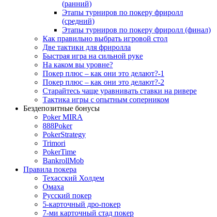
(ранний)
Этапы турниров по покеру фриролл
(средний)
Этапы турниров по покеру фриролл (финал)
Как правильно выбрать игровой стол
Две тактики для фриролла
Быстрая игра на сильной руке
На каком вы уровне?
Покер плюс – как они это делают?-1
Покер плюс – как они это делают?-2
Старайтесь чаще уравнивать ставки на ривере
Тактика игры с опытным соперником
Бездепозитные бонусы
Poker MIRA
888Poker
PokerStrategy
Trimori
PokerTime
BankrollMob
Правила покера
Техасский Холдем
Омаха
Русский покер
5-карточный дро-покер
7-ми карточный стад покер