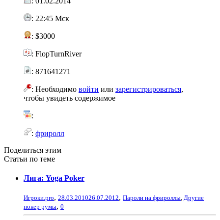
: 01.02.2014
: 22:45 Мск
: $3000
: FlopTurnRiver
: 871641271
: Необходимо
войти
или
зарегистрироваться
,
чтобы увидеть содержимое
:
:
фриролл
Поделиться этим
Cтатьи по теме
Лига: Yoga Poker
,
,
Игроки.pro
28.03.2010
26.07.2012
Пароли на фрироллы
,
Другие
,
покер румы
0