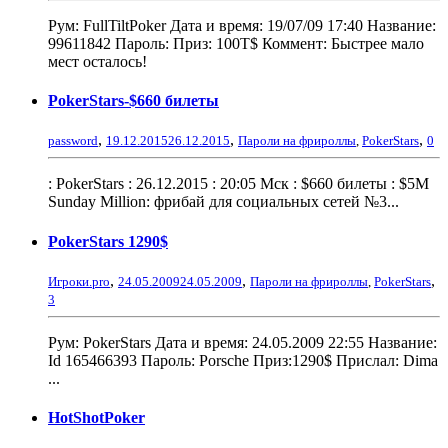
Рум: FullTiltPoker Дата и время: 19/07/09 17:40 Название:
99611842 Пароль: Приз: 100T$ Коммент: Быстрее мало
мест осталось!
PokerStars-$660 билеты
,
,
,
password
19.12.2015
26.12.2015
Пароли на фрироллы
,
PokerStars
0
: PokerStars : 26.12.2015 : 20:05 Мск : $660 билеты : $5М
Sunday Million: фрибай для социальных сетей №3...
PokerStars 1290$
,
,
,
Игроки.pro
24.05.2009
24.05.2009
Пароли на фрироллы
,
PokerStars
3
Рум: PokerStars Дата и время: 24.05.2009 22:55 Название:
Id 165466393 Пароль: Porsche Приз:1290$ Прислал: Dima
...
HotShotPoker