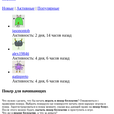
Новые
|
Активные
|
Популярные
jasonontob
Активность: 2 дня, 14 часов назад
alex1984ti
Активность: 4 дня, 6 часов назад
gatinpreto
Активность: 4 дня, 6 часов назад
Покер для начинающих
Что нужно сделать, что бы начать
играть в покер бесплатно
? Ознакомиться с
правилами покера. Выбрать покеррум где планируете начать свою карьеру игрока в
покер. Зарегистрироваться в покер комнате, указав код дающий право на
покер бонус
.
После этого можно будет,
скачать покер бесплатно
и приступить к игре.
Что же в
покере бесплатно
, а что за деньги?