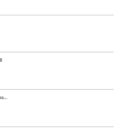
l
а...