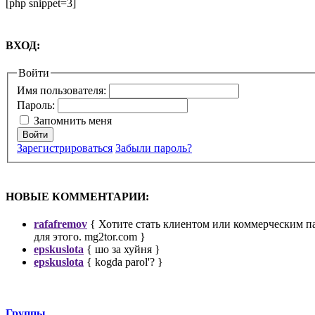
[php snippet=3]
ВХОД:
Войти
Имя пользователя:
Пароль:
Запомнить меня
Войти
Зарегистрироваться
Забыли пароль?
НОВЫЕ КОММЕНТАРИИ:
rafafremov
{ Хотите стать клиентом или коммерческим п
для этого. mg2tor.com }
epskuslota
{ шо за хуйня }
epskuslota
{ kogda parol'? }
Группы