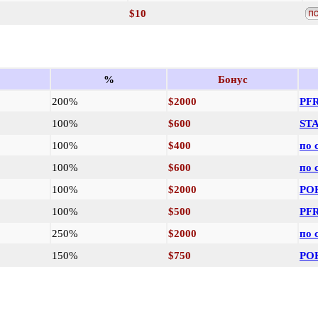
$10
%
Бонус
200%
$2000
PF
100%
$600
ST
100%
$400
по 
100%
$600
по 
100%
$2000
PO
100%
$500
PF
250%
$2000
по 
150%
$750
PO