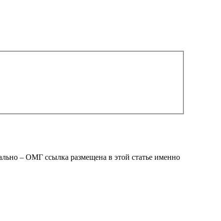
ально – ОМГ ссылка размещена в этой статье именно