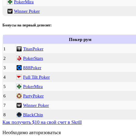
PokerMira
Winner Poker
Бонусы на первый депозит:
Покер рум
1
TitanPoker
2
PokerStars
3
888Poker
4
Full Tilt Poker
5
PokerMira
6
PartyPoker
7
Winner Poker
8
BlackChip
Как получить $10 на свой счет в Skrill
Необходимо авторизоваться