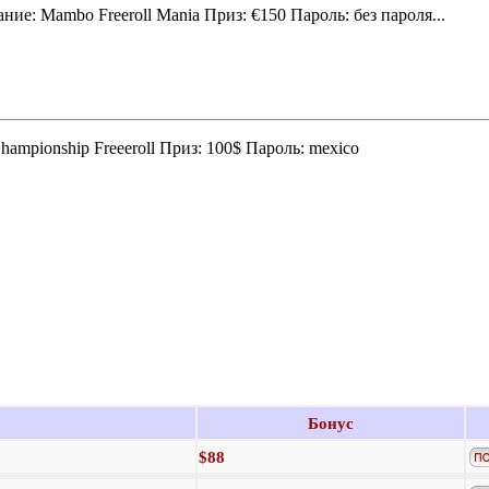
е: Mambo Freeroll Mania Приз: €150 Пароль: без пароля...
hampionship Freeeroll Приз: 100$ Пароль: mexico
Бонус
$88