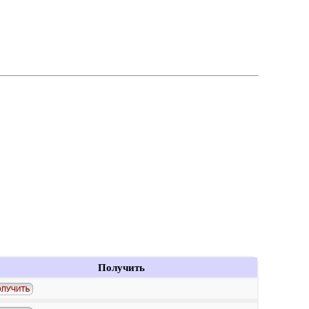
Получить