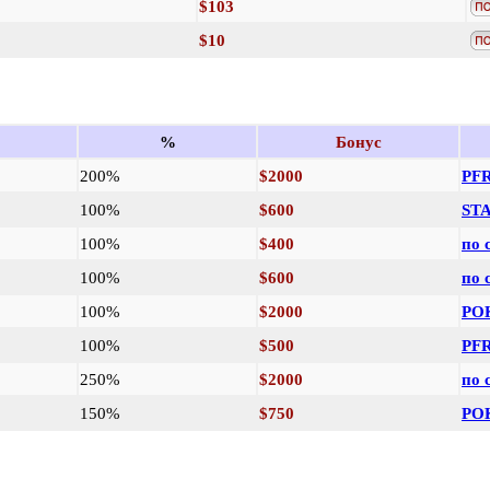
$103
$10
%
Бонус
200%
$2000
PF
100%
$600
ST
100%
$400
по 
100%
$600
по 
100%
$2000
PO
100%
$500
PF
250%
$2000
по 
150%
$750
PO