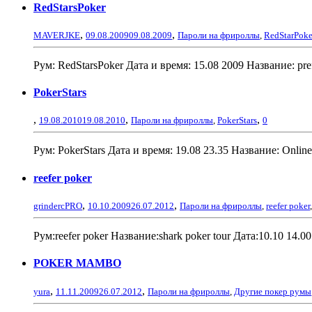
RedStarsPoker
,
,
MAVERJKE
09.08.2009
09.08.2009
Пароли на фрироллы
,
RedStarPoke
Рум: RedStarsPoker Дата и время: 15.08 2009 Название: pr
PokerStars
,
,
,
19.08.2010
19.08.2010
Пароли на фрироллы
,
PokerStars
0
Рум: PokerStars Дата и время: 19.08 23.35 Название: Online
reefer poker
,
,
grindercPRO
10.10.2009
26.07.2012
Пароли на фрироллы
,
reefer poker
,
Рум:reefer poker Название:shark poker tour Дата:10.10 14.00
POKER MAMBO
,
,
yura
11.11.2009
26.07.2012
Пароли на фрироллы
,
Другие покер румы