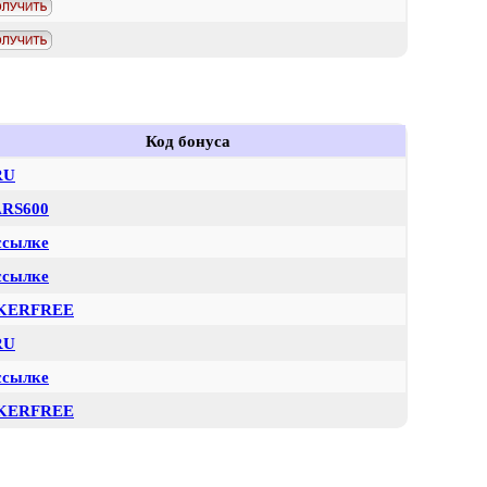
Код бонуса
RU
ARS600
ссылке
ссылке
KERFREE
RU
ссылке
KERFREE