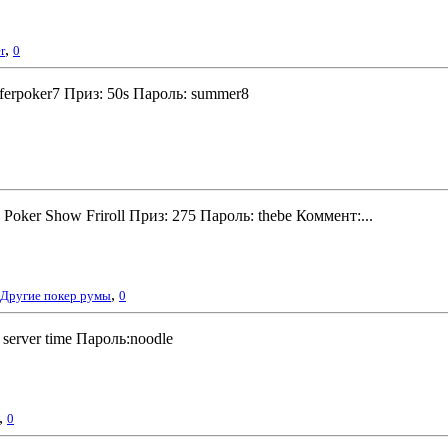
,
r
0
eferpoker7 Приз: 50s Пароль: summer8
 Poker Show Friroll Приз: 275 Пароль: thebe Коммент:...
,
Другие покер румы
0
 server time Пароль:noodle
,
0