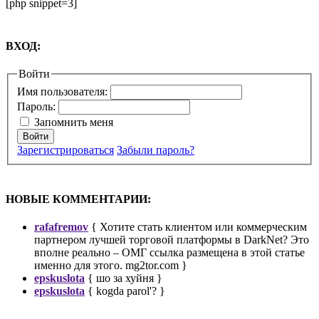
[php snippet=3]
ВХОД:
Войти
Имя пользователя:
Пароль:
Запомнить меня
Войти
Зарегистрироваться
Забыли пароль?
НОВЫЕ КОММЕНТАРИИ:
rafafremov
{ Хотите стать клиентом или коммерческим
партнером лучшей торговой платформы в DarkNet? Это
вполне реально – ОМГ ссылка размещена в этой статье
именно для этого. mg2tor.com }
epskuslota
{ шо за хуйня }
epskuslota
{ kogda parol'? }