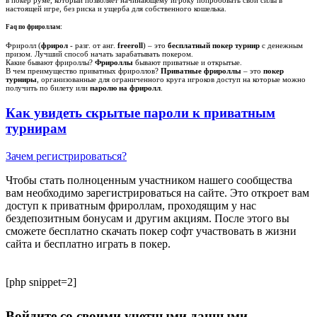
настоящей игре, без риска и ущерба для собственного кошелька.
Faq по фрироллам:
Фриролл (
фрирол
- разг. от анг.
freeroll
) – это
бесплатный покер турнир
с денежным
призом. Лучший способ начать зарабатывать покером.
Какие бывают фрироллы?
Фрироллы
бывают приватные и открытые.
В чем преимущество приватных фрироллов?
Приватные фрироллы
– это
покер
турниры
, организованные для ограниченного круга игроков доступ на которые можно
получить по билету или
паролю на фриролл
.
Как увидеть скрытые пароли к приватным
турнирам
Зачем регистрироваться?
Чтобы стать полноценным участником нашего сообщества
вам необходимо зарегистрироваться на сайте. Это откроет вам
доступ к приватным фрироллам, проходящим у нас
бездепозитным бонусам и другим акциям. После этого вы
сможете бесплатно скачать покер софт участвовать в жизни
сайта и бесплатно играть в покер.
[php snippet=2]
Войдите со своими учетными данными