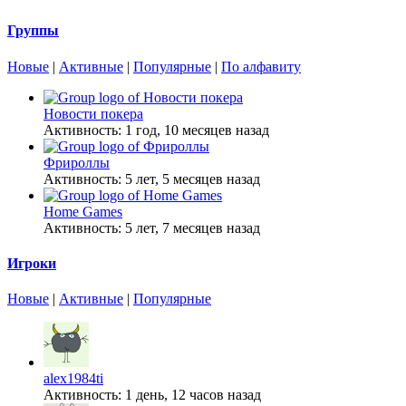
Группы
Новые
|
Активные
|
Популярные
|
По алфавиту
Новости покера
Активность: 1 год, 10 месяцев назад
Фрироллы
Активность: 5 лет, 5 месяцев назад
Home Games
Активность: 5 лет, 7 месяцев назад
Игроки
Новые
|
Активные
|
Популярные
alex1984ti
Активность: 1 день, 12 часов назад