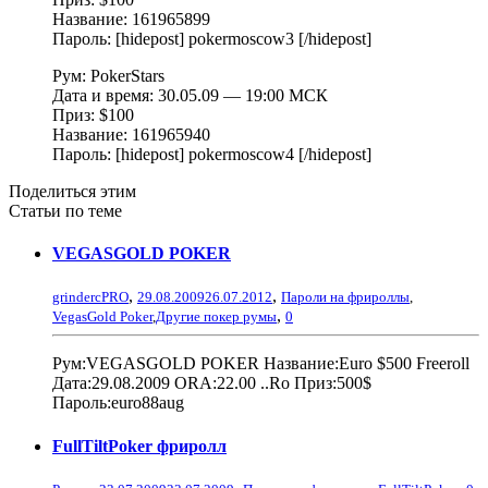
Название: 161965899
Пароль: [hidepost] pokermoscow3 [/hidepost]
Рум: PokerStars
Дата и время: 30.05.09 — 19:00 МСК
Приз: $100
Название: 161965940
Пароль: [hidepost] pokermoscow4 [/hidepost]
Поделиться этим
Cтатьи по теме
VEGASGOLD POKER
,
,
grindercPRO
29.08.2009
26.07.2012
Пароли на фрироллы
,
,
VegasGold Poker
,
Другие покер румы
0
Рум:VEGASGOLD POKER Название:Euro $500 Freeroll
Дата:29.08.2009 ORA:22.00 ..Ro Приз:500$
Пароль:euro88aug
FullTiltPoker фриролл