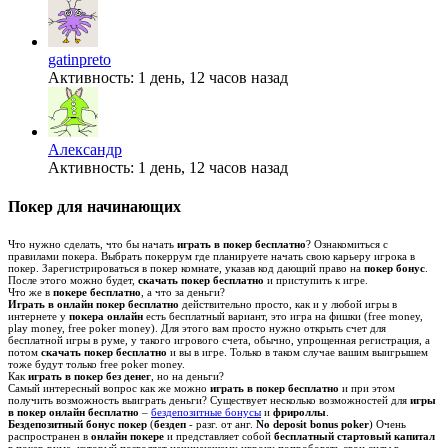
gatinpreto
Активность: 1 день, 12 часов назад
Александр
Активность: 1 день, 12 часов назад
Покер для начинающих
Что нужно сделать, что бы начать
играть в покер бесплатно
? Ознакомиться с
правилами покера. Выбрать покеррум где планируете начать свою карьеру игрока в
покер. Зарегистрироваться в покер комнате, указав код дающий право на
покер бонус
.
После этого можно будет,
скачать покер бесплатно
и приступить к игре.
Что же в
покере бесплатно
, а что за деньги?
Играть в онлайн покер бесплатно
действительно просто, как и у любой игры в
интернете у
покера онлайн
есть бесплатный вариант, это игра на фишки (free money,
play money, free poker money). Для этого вам просто нужно открыть счет для
бесплатной игры в руме, у такого игрового счета, обычно, упрощенная регистрация, а
потом
скачать покер бесплатно
и вы в игре. Только в таком случае вашим выигрышем
тоже будут только free poker money.
Как
играть в покер без денег
, но на деньги?
Самый интересный вопрос как же можно
играть в покер бесплатно
и при этом
получить возможность выиграть деньги? Существует несколько возможностей для
игры
в покер онлайн бесплатно
–
бездепозитные бонусы
и
фрироллы
.
Бездепозитный бонус покер
(
бездеп
- разг. от анг.
No deposit bonus poker
) Очень
распространен в
онлайн покере
и представляет собой
бесплатный стартовый капитал
в покер руме, который позволяет начинающему игроку попробовать свои силы в