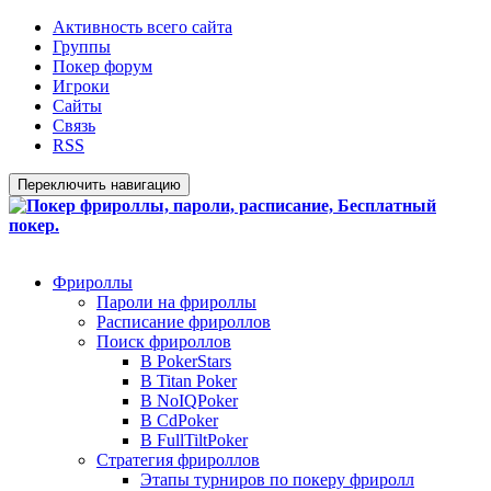
Активность всего сайта
Группы
Покер форум
Игроки
Сайты
Связь
RSS
Переключить навигацию
Фрироллы
Пароли на фрироллы
Расписание фрироллов
Поиск фрироллов
В PokerStars
В Titan Poker
В NoIQPoker
В CdPoker
В FullTiltPoker
Стратегия фрироллов
Этапы турниров по покеру фриролл