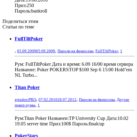
Приз:250
Пароль:bankroll
Поделиться этим
Cтатьи по теме
FullTiltPoker
,
,
,
05.09.2009
05.09.2009
Пароли на фрироллы
,
FullTiltPoker
1
Рум: FullTiltPoker Дата и время: 6.09 16/00 время сервера
Название: Poker POKERSTOP $100 Sep 6 15:00 Hold’em
NL Turbo...
Titan Poker
,
,
grindercPRO
07.02.2010
26.07.2012
Пароли на фрироллы
,
Другие
,
покер румы
1
Рум:Titan Poker Названеи:TP University Cup Дата:10.02
19.05 server time Приз:100$ Пароль:finalcup
PokerStars