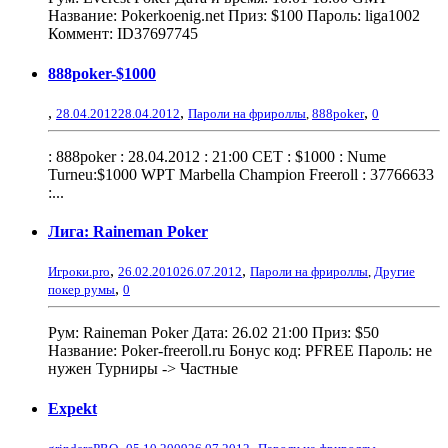
Название: Pokerkoenig.net Приз: $100 Пароль: liga1002
Коммент: ID37697745
888poker-$1000
,
,
,
28.04.2012
28.04.2012
Пароли на фрироллы
,
888poker
0
: 888poker : 28.04.2012 : 21:00 CET : $1000 : Nume
Turneu:$1000 WPT Marbella Champion Freeroll : 37766633
:...
Лига: Raineman Poker
,
,
Игроки.pro
26.02.2010
26.07.2012
Пароли на фрироллы
,
Другие
,
покер румы
0
Рум: Raineman Poker Дата: 26.02 21:00 Приз: $50
Название: Poker-freeroll.ru Бонус код: PFREE Пароль: не
нужен Турниры -> Частные
Expekt
,
,