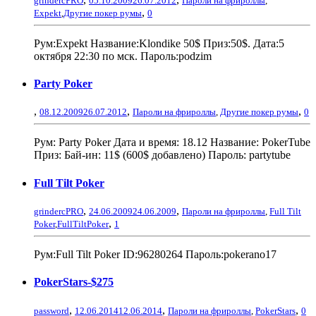
grindercPRO
05.10.2009
26.07.2012
Пароли на фрироллы
,
,
Expekt
,
Другие покер румы
0
Рум:Expekt Название:Klondike 50$ Приз:50$. Дата:5
октября 22:30 по мск. Пароль:podzim
Party Poker
,
,
,
08.12.2009
26.07.2012
Пароли на фрироллы
,
Другие покер румы
0
Рум: Party Poker Дата и время: 18.12 Название: PokerTube
Приз: Бай-ин: 11$ (600$ добавлено) Пароль: partytube
Full Tilt Poker
,
,
grindercPRO
24.06.2009
24.06.2009
Пароли на фрироллы
,
Full Tilt
,
Poker
,
FullTiltPoker
1
Рум:Full Tilt Poker ID:96280264 Пароль:pokerano17
PokerStars-$275
,
,
,
password
12.06.2014
12.06.2014
Пароли на фрироллы
,
PokerStars
0