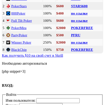
2
PokerStars
100%
$600
STARS600
3
888Poker
100%
$400
по ссылке
4
Full Tilt Poker
100%
$600
по ссылке
5
PokerMira
100%
$2000
POKERFREE
6
PartyPoker
100%
$500
PFRU
7
Winner Poker
250%
$2000
по ссылке
8
BlackChip
150%
$750
POKERFREE
Как получить $10 на свой счет в Skrill
Необходимо авторизоваться
[php snippet=3]
ВХОД:
Войти
Имя пользователя: