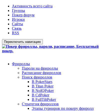
Активность всего сайта
Группы
Покер форум
Игроки
Сайты
Связь
RSS
Переключить навигацию
Фрироллы
Пароли на фрироллы
Расписание фрироллов
Поиск фрироллов
В PokerStars
В Titan Poker
В NoIQPoker
В CdPoker
В FullTiltPoker
Стратегия фрироллов
Этапы турниров по покеру фриролл