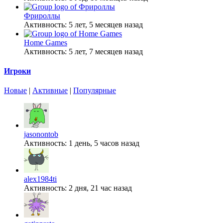
Фрироллы
Активность: 5 лет, 5 месяцев назад
Home Games
Активность: 5 лет, 7 месяцев назад
Игроки
Новые
|
Активные
|
Популярные
jasonontob
Активность: 1 день, 5 часов назад
alex1984ti
Активность: 2 дня, 21 час назад