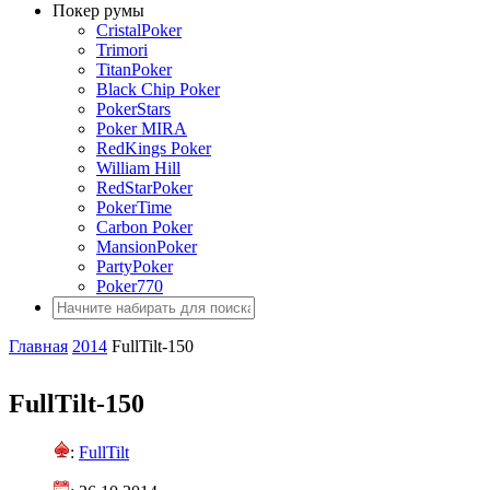
Покер румы
CristalPoker
Trimori
TitanPoker
Black Chip Poker
PokerStars
Poker MIRA
RedKings Poker
William Hill
RedStarPoker
PokerTime
Carbon Poker
MansionPoker
PartyPoker
Poker770
Главная
2014
FullTilt-150
FullTilt-150
:
FullTilt