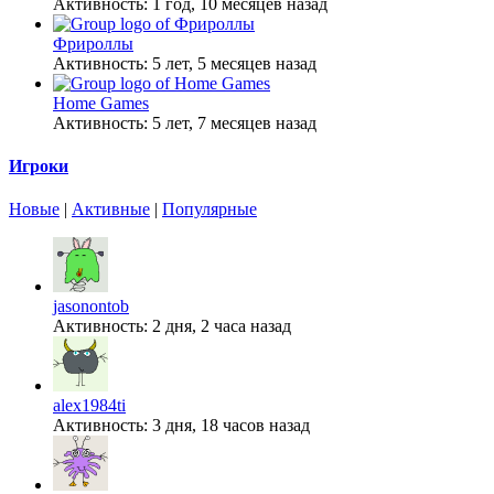
Активность: 1 год, 10 месяцев назад
Фрироллы
Активность: 5 лет, 5 месяцев назад
Home Games
Активность: 5 лет, 7 месяцев назад
Игроки
Новые
|
Активные
|
Популярные
jasonontob
Активность: 2 дня, 2 часа назад
alex1984ti
Активность: 3 дня, 18 часов назад