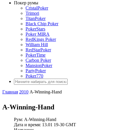
Покер румы
CristalPoker
Trimori
TitanPoker
Black Chip Poker
PokerStars
Poker MIRA
RedKings Poker
William Hill
RedStarPoker
PokerTime
Carbon Poker
MansionPoker
PartyPoker
Poker770
Главная
2010
A-Winning-Hand
A-Winning-Hand
Рум: A-Winning-Hand
Дата и время: 13.01 19-30 GMT
Название: —-