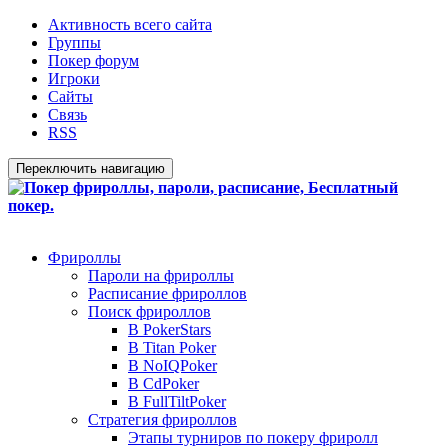
Активность всего сайта
Группы
Покер форум
Игроки
Сайты
Связь
RSS
Переключить навигацию
Фрироллы
Пароли на фрироллы
Расписание фрироллов
Поиск фрироллов
В PokerStars
В Titan Poker
В NoIQPoker
В CdPoker
В FullTiltPoker
Стратегия фрироллов
Этапы турниров по покеру фриролл