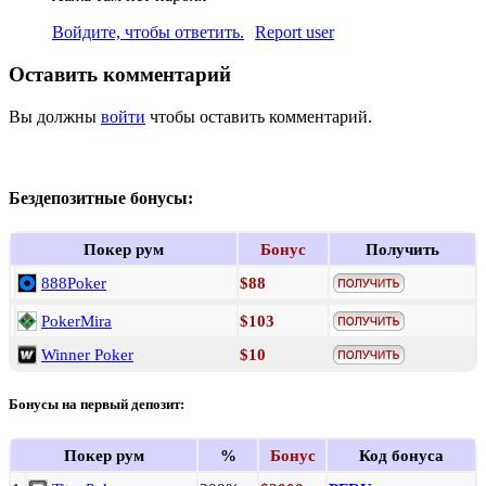
Войдите, чтобы ответить.
Report user
Оставить комментарий
Вы должны
войти
чтобы оставить комментарий.
Бездепозитные бонусы:
Покер рум
Бонус
Получить
888Poker
$88
PokerMira
$103
Winner Poker
$10
Бонусы на первый депозит:
Покер рум
%
Бонус
Код бонуса