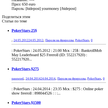
Приз: 650 euro
Пароль: [hidepost] yourmoney [/hidepost]
Поделиться этим
Cтатьи по теме
PokerStars-25$
,
,
,
24.05.2012
24.05.2012
Пароли на фрироллы
,
PokerStars
0
: PokerStars : 24.05.2012 : 21:00 Мск : 25$ : BankrollMob
May Leaderboard $25 Freeroll (ID: 552217920) :
552217920...
PokerStars-$275
,
,
,
password
24.04.2014
24.04.2014
Пароли на фрироллы
,
PokerStars
0
: PokerStars : 24.04.2014 : 23:35 Мск : $275 : Online poker
show freeroll : 898044526 : : :...
PokerStars-$1500