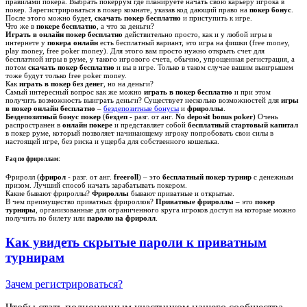
правилами покера. Выбрать покеррум где планируете начать свою карьеру игрока в
покер. Зарегистрироваться в покер комнате, указав код дающий право на
покер бонус
.
После этого можно будет,
скачать покер бесплатно
и приступить к игре.
Что же в
покере бесплатно
, а что за деньги?
Играть в онлайн покер бесплатно
действительно просто, как и у любой игры в
интернете у
покера онлайн
есть бесплатный вариант, это игра на фишки (free money,
play money, free poker money). Для этого вам просто нужно открыть счет для
бесплатной игры в руме, у такого игрового счета, обычно, упрощенная регистрация, а
потом
скачать покер бесплатно
и вы в игре. Только в таком случае вашим выигрышем
тоже будут только free poker money.
Как
играть в покер без денег
, но на деньги?
Самый интересный вопрос как же можно
играть в покер бесплатно
и при этом
получить возможность выиграть деньги? Существует несколько возможностей для
игры
в покер онлайн бесплатно
–
бездепозитные бонусы
и
фрироллы
.
Бездепозитный бонус покер
(
бездеп
- разг. от анг.
No deposit bonus poker
) Очень
распространен в
онлайн покере
и представляет собой
бесплатный стартовый капитал
в покер руме, который позволяет начинающему игроку попробовать свои силы в
настоящей игре, без риска и ущерба для собственного кошелька.
Faq по фрироллам:
Фриролл (
фрирол
- разг. от анг.
freeroll
) – это
бесплатный покер турнир
с денежным
призом. Лучший способ начать зарабатывать покером.
Какие бывают фрироллы?
Фрироллы
бывают приватные и открытые.
В чем преимущество приватных фрироллов?
Приватные фрироллы
– это
покер
турниры
, организованные для ограниченного круга игроков доступ на которые можно
получить по билету или
паролю на фриролл
.
Как увидеть скрытые пароли к приватным
турнирам
Зачем регистрироваться?