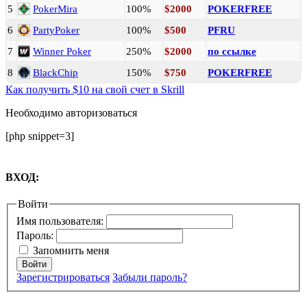
5
PokerMira
100%
$2000
POKERFREE
6
PartyPoker
100%
$500
PFRU
7
Winner Poker
250%
$2000
по ссылке
8
BlackChip
150%
$750
POKERFREE
Как получить $10 на свой счет в Skrill
Необходимо авторизоваться
[php snippet=3]
ВХОД:
Войти
Имя пользователя:
Пароль:
Запомнить меня
Войти
Зарегистрироваться
Забыли пароль?