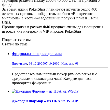
турниров разделят между собой 40.000 USD из призового
фонда.
За время акции PokerStars планируют вручить около 400
денежных призов, а победитель особого «Воскресного
миллиона» в честь 4-й годовщины получит приз в 1 млн.
USD.
Прочие призы в рамках Ф40 предназначены для поощрения
игроков «на интерес» и VIP-игроков PokerStars.
Поделиться этим
Cтатьи по теме
Фрироллы каждые два часа
,
,
,
Игроки.pro
03.10.2009
07.10.2009
Новости
63
Представляем вам первый покер рум без рейка и с
фрироллами каждые два часа! Каждые два часа
проводится фриролл на...
+
Джордан Фармар – из НБА на WSOP