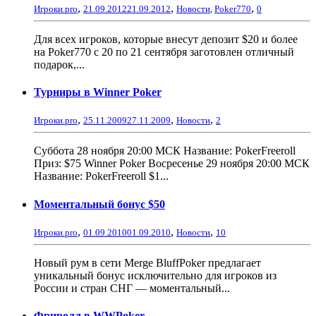
,
,
,
Игроки.pro
21.09.2012
21.09.2012
Новости
,
Poker770
0
Для всех игроков, которые внесут депозит $20 и более
на Poker770 с 20 по 21 сентября заготовлен отличный
подарок,...
Турниры в Winner Poker
,
,
,
Игроки.pro
25.11.2009
27.11.2009
Новости
2
Суббота 28 ноября 20:00 МСК Название: PokerFreeroll
Приз: $75 Winner Poker Восресенье 29 ноября 20:00 МСК
Название: PokerFreeroll $1...
Моментальный бонус $50
,
,
,
Игроки.pro
01.09.2010
01.09.2010
Новости
10
Новый рум в сети Merge BluffPoker предлагает
уникальный бонус исключительно для игроков из
России и стран СНГ — моментальный...
Фриролл в WWPoker