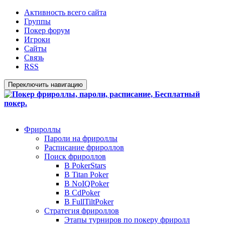
Активность всего сайта
Группы
Покер форум
Игроки
Сайты
Связь
RSS
Переключить навигацию
Фрироллы
Пароли на фрироллы
Расписание фрироллов
Поиск фрироллов
В PokerStars
В Titan Poker
В NoIQPoker
В CdPoker
В FullTiltPoker
Стратегия фрироллов
Этапы турниров по покеру фриролл