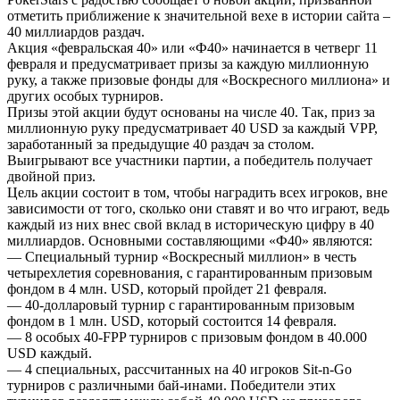
отметить приближение к значительной вехе в истории сайта –
40 миллиардов раздач.
Акция «февральская 40» или «Ф40» начинается в четверг 11
февраля и предусматривает призы за каждую миллионную
руку, а также призовые фонды для «Воскресного миллиона» и
других особых турниров.
Призы этой акции будут основаны на числе 40. Так, приз за
миллионную руку предусматривает 40 USD за каждый VPP,
заработанный за предыдущие 40 раздач за столом.
Выигрывают все участники партии, а победитель получает
двойной приз.
Цель акции состоит в том, чтобы наградить всех игроков, вне
зависимости от того, сколько они ставят и во что играют, ведь
каждый из них внес свой вклад в историческую цифру в 40
миллиардов. Основными составляющими «Ф40» являются:
— Специальный турнир «Воскресный миллион» в честь
четырехлетия соревнования, с гарантированным призовым
фондом в 4 млн. USD, который пройдет 21 февраля.
— 40-долларовый турнир с гарантированным призовым
фондом в 1 млн. USD, который состоится 14 февраля.
— 8 особых 40-FPP турниров с призовым фондом в 40.000
USD каждый.
— 4 специальных, рассчитанных на 40 игроков Sit-n-Go
турниров с различными бай-инами. Победители этих