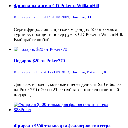
Фрироллы лиги в CD Poker и WilliamHill
,
,
,
Игроки.pro
20.08.2009
20.08.2009
Новости
11
Серия фрироллов, c призовым фондом $50 в каждом
турнире, пройдет в покер румах CD Poker и WilliamHill.
Выбирайте любой...
+
Подарок $20 от Poker770
,
,
,
Игроки.pro
21.09.2012
21.09.2012
Новости
,
Poker770
0
Для всех игроков, которые внесут депозит $20 и более
на Poker770 с 20 по 21 сентября заготовлен отличный
подарок,...
+
Фриролл $500 только для фоловеров твиттера