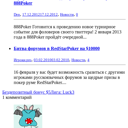
888Poker
,
,
,
Den
17.12.2012
17.12.2012
Новости
0
888Poker Готовится к проведению новое турнирное
событие для фоловеров своего твиттера! 2 января 2013
года в 888Poker пройдёт очередной...
Битва форумов в RedStarPoker на $10000
,
,
,
Игроки.pro
03.02.2010
03.02.2010
Новости
4
16 февраля у вас будет возможность сразиться с другими
игроками русскоязычных форумов за щедрые призы в
покер руме RedStarPoker....
Бездепозитный бонус $5
Лига: Luck3
1 комментарий