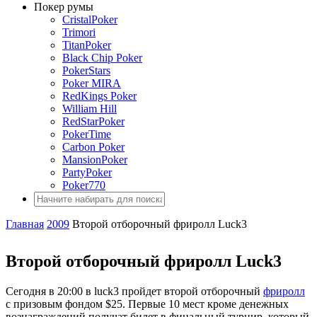
Покер румы
CristalPoker
Trimori
TitanPoker
Black Chip Poker
PokerStars
Poker MIRA
RedKings Poker
William Hill
RedStarPoker
PokerTime
Carbon Poker
MansionPoker
PartyPoker
Poker770
Главная
2009
Второй отборочный фриролл Luck3
Второй отборочный фриролл Luck3
Сегодня в 20:00 в luck3 пройдет второй отборочный
фриролл
с призовым фондом $25. Первые 10 мест кроме денежных
вознаграждений получат билет в финальный турнир, который