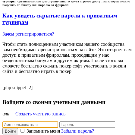
турниры
, организованные для ограниченного круга игроков доступ на которые можно
получить по билету или
паролю на фриролл
.
Как увидеть скрытые пароли к приватным
турнирам
Зачем регистрироваться?
Чтобы стать полноценным участником нашего сообщества
вам необходимо зарегистрироваться на сайте. Это откроет вам
доступ к приватным фрироллам, проходящим у нас
бездепозитным бонусам и другим акциям. После этого вы
сможете бесплатно скачать покер софт участвовать в жизни
сайта и бесплатно играть в покер.
[php snippet=2]
Войдите со своими учетными данными
или
Создать учетную запись
Запомнить меня
Забыли пароль?
Войти