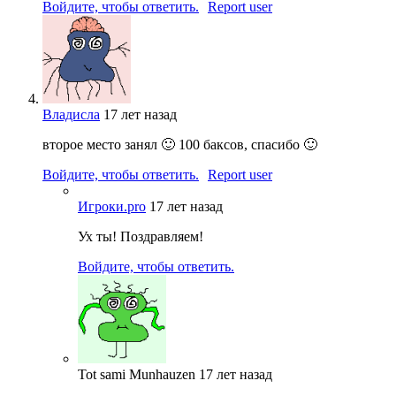
Войдите, чтобы ответить.
Report user
Владисла
17 лет назад
второе место занял 🙂 100 баксов, спасибо 🙂
Войдите, чтобы ответить.
Report user
Игроки.pro
17 лет назад
Ух ты! Поздравляем!
Войдите, чтобы ответить.
Tot sami Munhauzen
17 лет назад