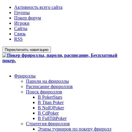
Активность всего сайта
Группы
Покер форум
Игроки
Сайты
Связь
RSS
Переключить навигацию
Фрироллы
Пароли на фрироллы
Расписание фрироллов
Поиск фрироллов
В PokerStars
В Titan Poker
В NoIQPoker
В CdPoker
В FullTiltPoker
Стратегия фрироллов
Этапы турниров по покеру фриролл