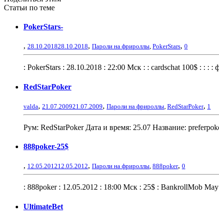
Cтатьи по теме
PokerStars-
,
,
,
28.10.2018
28.10.2018
Пароли на фрироллы
,
PokerStars
0
: PokerStars : 28.10.2018 : 22:00 Мск : : cardschat 100$ : : : 
RedStarPoker
,
,
,
valda
21.07.2009
21.07.2009
Пароли на фрироллы
,
RedStarPoker
1
Рум: RedStarPoker Дата и время: 25.07 Название: preferpo
888poker-25$
,
,
,
12.05.2012
12.05.2012
Пароли на фрироллы
,
888poker
0
: 888poker : 12.05.2012 : 18:00 Мск : 25$ : BankrollMob May
UltimateBet