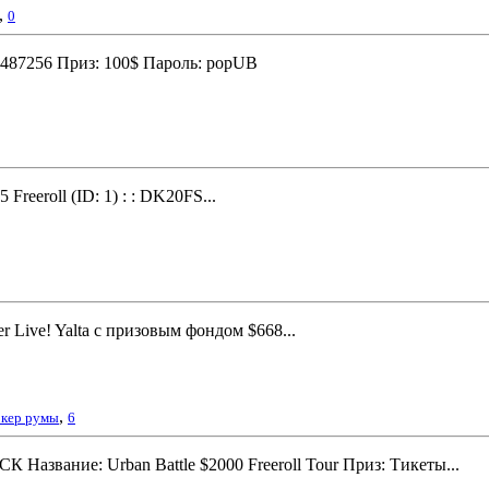
,
0
 4487256 Приз: 100$ Пароль: popUB
 Freeroll (ID: 1) : : DK20FS...
oker Live! Yalta с призовым фондом $668...
,
окер румы
6
СК Название: Urban Battle $2000 Freeroll Tour Приз: Тикеты...