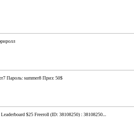
: фриролл
ker7 Пароль: summer8 Приз: 50$
 Leaderboard $25 Freeroll (ID: 38108250) : 38108250...