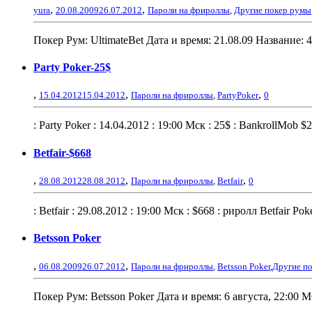
,
,
yura
20.08.2009
26.07.2012
Пароли на фрироллы
,
Другие покер румы
Покер Рум: UltimateBet Дата и время: 21.08.09 Название:
Party Poker-25$
,
,
,
15.04.2012
15.04.2012
Пароли на фрироллы
,
PartyPoker
0
: Party Poker : 14.04.2012 : 19:00 Мск : 25$ : BankrollMob $25
Betfair-$668
,
,
,
28.08.2012
28.08.2012
Пароли на фрироллы
,
Betfair
0
: Betfair : 29.08.2012 : 19:00 Мск : $668 : риролл Betfair P
Betsson Poker
,
,
06.08.2009
26.07.2012
Пароли на фрироллы
,
Betsson Poker
,
Другие п
Покер Рум: Betsson Poker Дата и время: 6 августа, 22:00 М