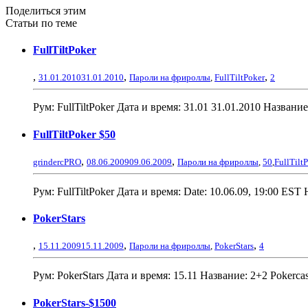
Поделиться этим
Cтатьи по теме
FullTiltPoker
,
,
,
31.01.2010
31.01.2010
Пароли на фрироллы
,
FullTiltPoker
2
Рум: FullTiltPoker Дата и время: 31.01 31.01.2010 Назван
FullTiltPoker $50
,
,
grindercPRO
08.06.2009
09.06.2009
Пароли на фрироллы
,
50
,
FullTilt
Рум: FullTiltPoker Дата и время: Date: 10.06.09, 19:00 EST 
PokerStars
,
,
,
15.11.2009
15.11.2009
Пароли на фрироллы
,
PokerStars
4
Рум: PokerStars Дата и время: 15.11 Название: 2+2 Poker
PokerStars-$1500