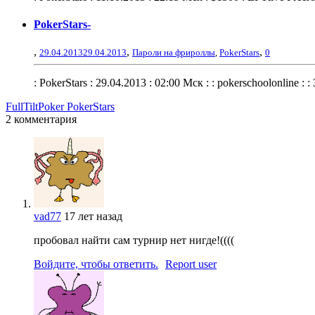
PokerStars-
,
,
,
29.04.2013
29.04.2013
Пароли на фрироллы
,
PokerStars
0
: PokerStars : 29.04.2013 : 02:00 Мск : : pokerschoolonline : 
FullTiltPoker
PokerStars
2 комментария
vad77
17 лет назад
пробовал найти сам турнир нет нигде!((((
Войдите, чтобы ответить.
Report user