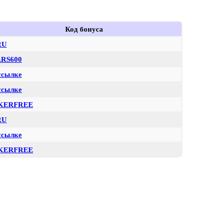
Код бонуса
RU
ARS600
ссылке
ссылке
KERFREE
RU
ссылке
KERFREE