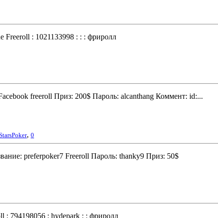
e Freeroll : 1021133998 : : : фриролл
acebook freeroll Приз: 200$ Пароль: alcanthang Коммент: id:...
,
StarsPoker
0
вание: preferpoker7 Freeroll Пароль: thanky9 Приз: 50$
oll : 794198056 : hydepark : : фриролл