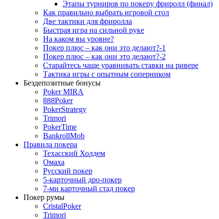
Этапы турниров по покеру фриролл (финал)
Как правильно выбрать игровой стол
Две тактики для фриролла
Быстрая игра на сильной руке
На каком вы уровне?
Покер плюс – как они это делают?-1
Покер плюс – как они это делают?-2
Старайтесь чаще уравнивать ставки на ривере
Тактика игры с опытным соперником
Бездепозитные бонусы
Poker MIRA
888Poker
PokerStrategy
Trimori
PokerTime
BankrollMob
Правила покера
Техасский Холдем
Омаха
Русский покер
5-карточный дро-покер
7-ми карточный стад покер
Покер румы
CristalPoker
Trimori