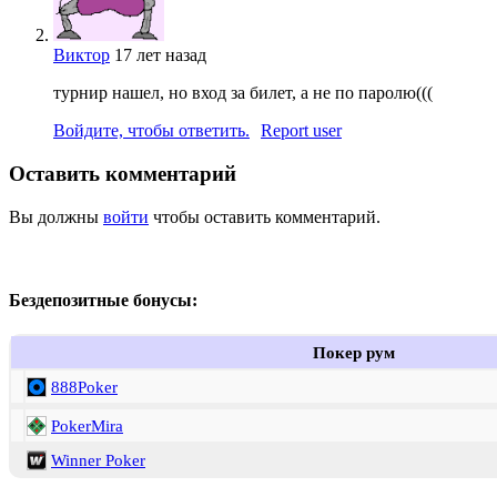
Виктор
17 лет назад
турнир нашел, но вход за билет, а не по паролю(((
Войдите, чтобы ответить.
Report user
Оставить комментарий
Вы должны
войти
чтобы оставить комментарий.
Бездепозитные бонусы:
Покер рум
888Poker
PokerMira
Winner Poker