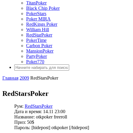
TitanPoker
Black Chip Poker
PokerStars
Poker MIRA
RedKings Poker
William Hill
RedStarPoker
PokerTime
Carbon Poker
MansionPoker
PartyPoker
Poker770
Главная
2009
RedStarsPoker
RedStarsPoker
Рум:
RedStarsPoker
Дата и время: 14.11 23:00
Название: otkpoker freeroll
Приз: 50$
Пароль: [hidepost] otkpoker [/hidepost]