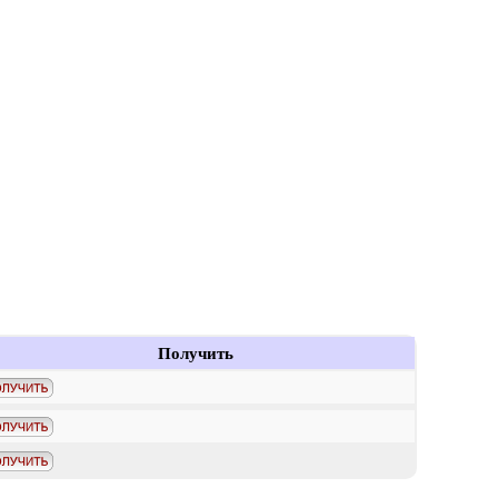
Получить