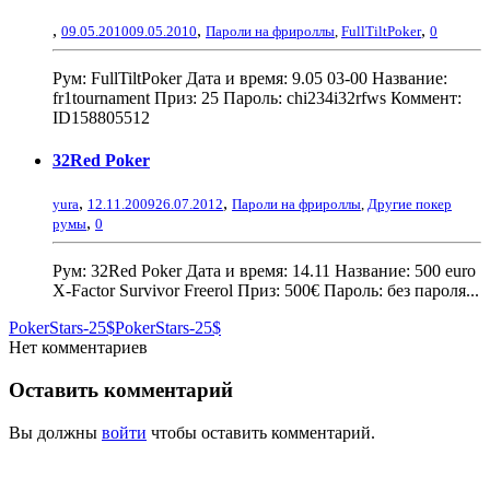
,
,
,
09.05.2010
09.05.2010
Пароли на фрироллы
,
FullTiltPoker
0
Рум: FullTiltPoker Дата и время: 9.05 03-00 Название:
fr1tournament Приз: 25 Пароль: chi234i32rfws Коммент:
ID158805512
32Red Poker
,
,
yura
12.11.2009
26.07.2012
Пароли на фрироллы
,
Другие покер
,
румы
0
Рум: 32Red Poker Дата и время: 14.11 Название: 500 euro
X-Factor Survivor Freerol Приз: 500€ Пароль: без пароля...
PokerStars-25$
PokerStars-25$
Нет комментариев
Оставить комментарий
Вы должны
войти
чтобы оставить комментарий.