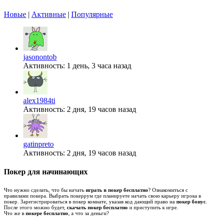
Новые
|
Активные
|
Популярные
jasonontob
Активность: 1 день, 3 часа назад
alex1984ti
Активность: 2 дня, 19 часов назад
gatinpreto
Активность: 2 дня, 19 часов назад
Покер для начинающих
Что нужно сделать, что бы начать
играть в покер бесплатно
? Ознакомиться с
правилами покера. Выбрать покеррум где планируете начать свою карьеру игрока в
покер. Зарегистрироваться в покер комнате, указав код дающий право на
покер бонус
.
После этого можно будет,
скачать покер бесплатно
и приступить к игре.
Что же в
покере бесплатно
, а что за деньги?