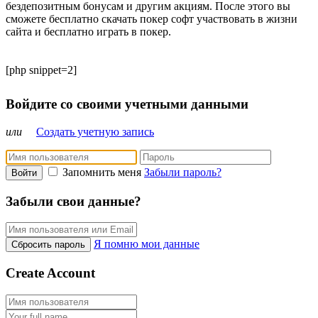
бездепозитным бонусам и другим акциям. После этого вы
сможете бесплатно скачать покер софт участвовать в жизни
сайта и бесплатно играть в покер.
[php snippet=2]
Войдите со своими учетными данными
или
Создать учетную запись
Запомнить меня
Забыли пароль?
Войти
Забыли свои данные?
Я помню мои данные
Сбросить пароль
Create Account