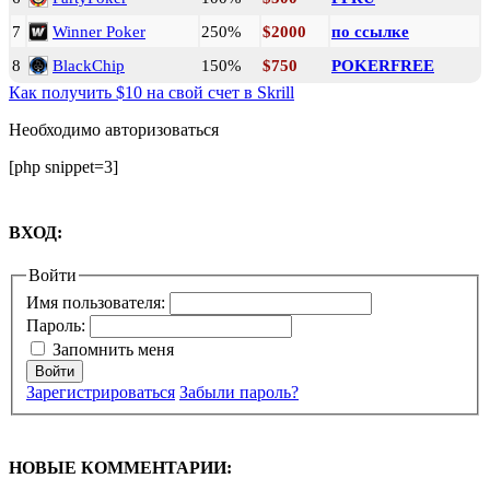
7
Winner Poker
250%
$2000
по ссылке
8
BlackChip
150%
$750
POKERFREE
Как получить $10 на свой счет в Skrill
Необходимо авторизоваться
[php snippet=3]
ВХОД:
Войти
Имя пользователя:
Пароль:
Запомнить меня
Войти
Зарегистрироваться
Забыли пароль?
НОВЫЕ КОММЕНТАРИИ: