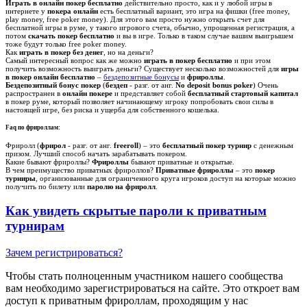
Играть в онлайн покер бесплатно
действительно просто, как и у любой игры в
интернете у
покера онлайн
есть бесплатный вариант, это игра на фишки (free money,
play money, free poker money). Для этого вам просто нужно открыть счет для
бесплатной игры в руме, у такого игрового счета, обычно, упрощенная регистрация, а
потом
скачать покер бесплатно
и вы в игре. Только в таком случае вашим выигрышем
тоже будут только free poker money.
Как
играть в покер без денег
, но на деньги?
Самый интересный вопрос как же можно
играть в покер бесплатно
и при этом
получить возможность выиграть деньги? Существует несколько возможностей для
игры
в покер онлайн бесплатно
–
бездепозитные бонусы
и
фрироллы
.
Бездепозитный бонус покер
(
бездеп
- разг. от анг.
No deposit bonus poker
) Очень
распространен в
онлайн покере
и представляет собой
бесплатный стартовый капитал
в покер руме, который позволяет начинающему игроку попробовать свои силы в
настоящей игре, без риска и ущерба для собственного кошелька.
Faq по фрироллам:
Фриролл (
фрирол
- разг. от анг.
freeroll
) – это
бесплатный покер турнир
с денежным
призом. Лучший способ начать зарабатывать покером.
Какие бывают фрироллы?
Фрироллы
бывают приватные и открытые.
В чем преимущество приватных фрироллов?
Приватные фрироллы
– это
покер
турниры
, организованные для ограниченного круга игроков доступ на которые можно
получить по билету или
паролю на фриролл
.
Как увидеть скрытые пароли к приватным
турнирам
Зачем регистрироваться?
Чтобы стать полноценным участником нашего сообщества
вам необходимо зарегистрироваться на сайте. Это откроет вам
доступ к приватным фрироллам, проходящим у нас