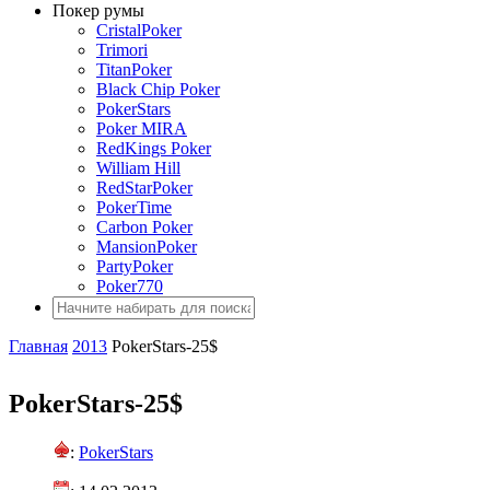
Покер румы
CristalPoker
Trimori
TitanPoker
Black Chip Poker
PokerStars
Poker MIRA
RedKings Poker
William Hill
RedStarPoker
PokerTime
Carbon Poker
MansionPoker
PartyPoker
Poker770
Главная
2013
PokerStars-25$
PokerStars-25$
:
PokerStars