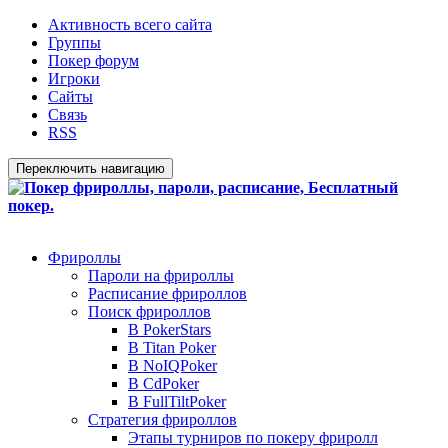
Активность всего сайта
Группы
Покер форум
Игроки
Сайты
Связь
RSS
Переключить навигацию
Фрироллы
Пароли на фрироллы
Расписание фрироллов
Поиск фрироллов
В PokerStars
В Titan Poker
В NoIQPoker
В CdPoker
В FullTiltPoker
Стратегия фрироллов
Этапы турниров по покеру фриролл