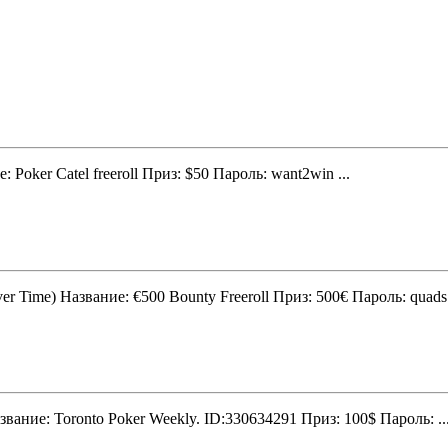
Poker Catel freeroll Приз: $50 Пароль: want2win ...
er Time) Название: €500 Bounty Freeroll Приз: 500€ Пароль: quads.
ание: Toronto Poker Weekly. ID:330634291 Приз: 100$ Пароль: ..