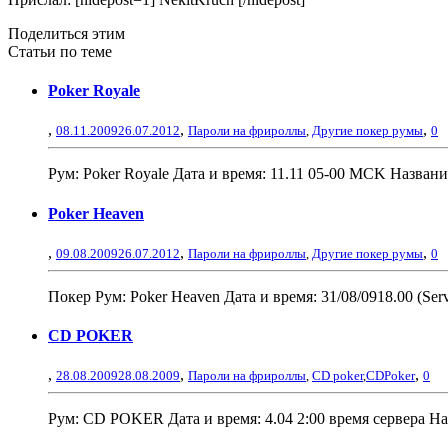
Поделиться этим
Cтатьи по теме
Poker Royale
,
,
,
08.11.2009
26.07.2012
Пароли на фрироллы
,
Другие покер румы
0
Рум: Poker Royale Дата и время: 11.11 05-00 MCK Название: 
Poker Heaven
,
,
,
09.08.2009
26.07.2012
Пароли на фрироллы
,
Другие покер румы
0
Покер Рум: Poker Heaven Дата и время: 31/08/0918.00 (Serv
CD POKER
,
,
,
28.08.2009
28.08.2009
Пароли на фрироллы
,
CD poker
,
CDPoker
0
Рум: CD POKER Дата и время: 4.04 2:00 время сервера Назв