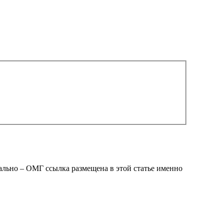
ально – ОМГ ссылка размещена в этой статье именно