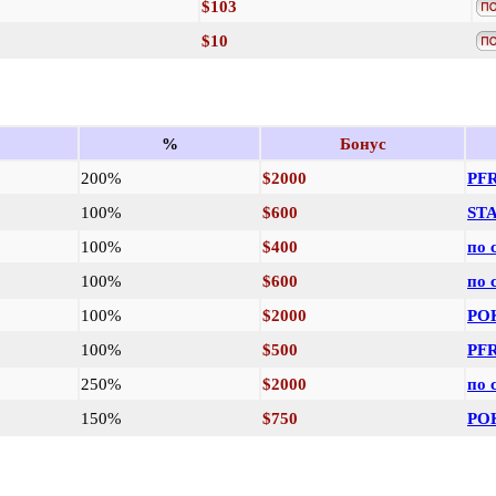
$103
$10
%
Бонус
200%
$2000
PF
100%
$600
ST
100%
$400
по 
100%
$600
по 
100%
$2000
PO
100%
$500
PF
250%
$2000
по 
150%
$750
PO