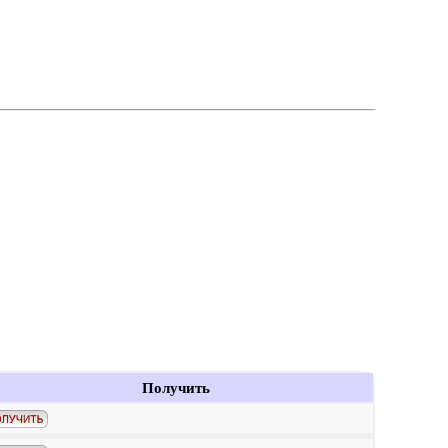
Получить