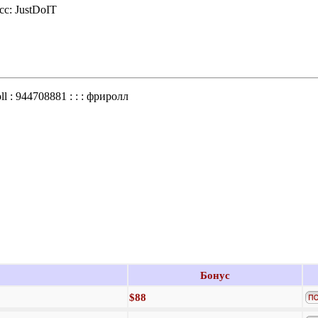
сс: JustDoIT
oll : 944708881 : : : фриролл
Бонус
$88