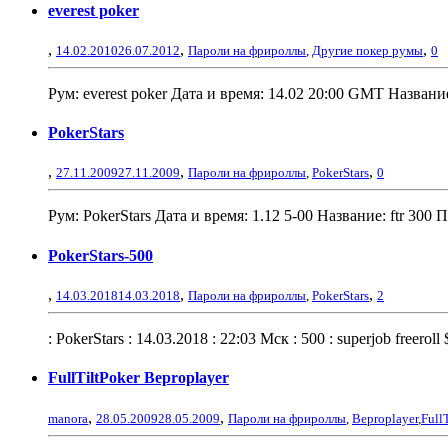
everest poker
,
,
,
14.02.2010
26.07.2012
Пароли на фрироллы
,
Другие покер румы
0
Рум: everest poker Дата и время: 14.02 20:00 GMT Название
PokerStars
,
,
,
27.11.2009
27.11.2009
Пароли на фрироллы
,
PokerStars
0
Рум: PokerStars Дата и время: 1.12 5-00 Название: ftr 300
PokerStars-500
,
,
,
14.03.2018
14.03.2018
Пароли на фрироллы
,
PokerStars
2
: PokerStars : 14.03.2018 : 22:03 Мск : 500 : superjob freeroll
FullTiltPoker Beproplayer
,
,
manora
28.05.2009
28.05.2009
Пароли на фрироллы
,
Beproplayer
,
Full