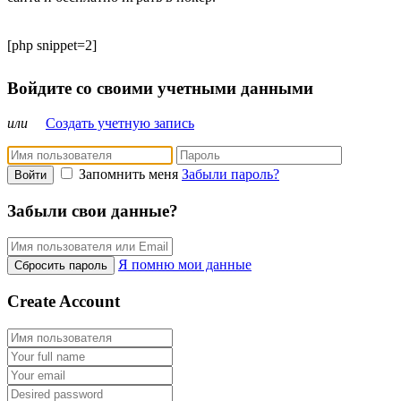
[php snippet=2]
Войдите со своими учетными данными
или
Создать учетную запись
Запомнить меня
Забыли пароль?
Войти
Забыли свои данные?
Я помню мои данные
Сбросить пароль
Create Account