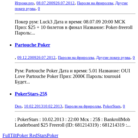
,
,
Игроки.pro
08.07.2009
26.07.2012
Пароли на фрироллы
,
Другие
,
покер румы
0
Покер рум: Luck3 Дата и время: 08.07.09 20:00 МСК
Приз: $25 + 10 билетов в финал Название: Poker-freeroll
Пароль:...
Partouche Poker
,
,
,
09.12.2009
26.07.2012
Пароли на фрироллы
,
Другие покер румы
0
Рум: Partouche Poker Дата и время: 5.01 Название: OUI
Love Partouche Poker Приз: 2000€ Пароль: touroui4
Будет...
PokerStars-25$
,
,
,
Den
10.02.2013
10.02.2013
Пароли на фрироллы
,
PokerStars
0
: PokerStars : 10.02.2013 : 22:00 Мск : 25$ : BankrollMob
Leaderboard $25 Freeroll (ID: 681214319) : 681214319 :...
FullTiltPoker
RedStarsPoker