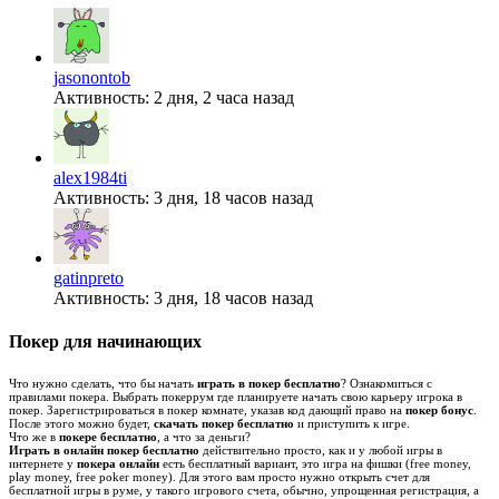
jasonontob
Активность: 2 дня, 2 часа назад
alex1984ti
Активность: 3 дня, 18 часов назад
gatinpreto
Активность: 3 дня, 18 часов назад
Покер для начинающих
Что нужно сделать, что бы начать
играть в покер бесплатно
? Ознакомиться с
правилами покера. Выбрать покеррум где планируете начать свою карьеру игрока в
покер. Зарегистрироваться в покер комнате, указав код дающий право на
покер бонус
.
После этого можно будет,
скачать покер бесплатно
и приступить к игре.
Что же в
покере бесплатно
, а что за деньги?
Играть в онлайн покер бесплатно
действительно просто, как и у любой игры в
интернете у
покера онлайн
есть бесплатный вариант, это игра на фишки (free money,
play money, free poker money). Для этого вам просто нужно открыть счет для
бесплатной игры в руме, у такого игрового счета, обычно, упрощенная регистрация, а