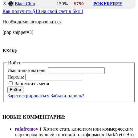
8
BlackChip
150%
$750
POKERFREE
Как получить $10 на свой счет в Skrill
Необходимо авторизоваться
[php snippet=3]
ВХОД:
Войти
Имя пользователя:
Пароль:
Запомнить меня
Войти
Зарегистрироваться
Забыли пароль?
НОВЫЕ КОММЕНТАРИИ:
rafafremov
{ Хотите стать клиентом или коммерческим
партнером лучшей торговой платформы в DarkNet? Это