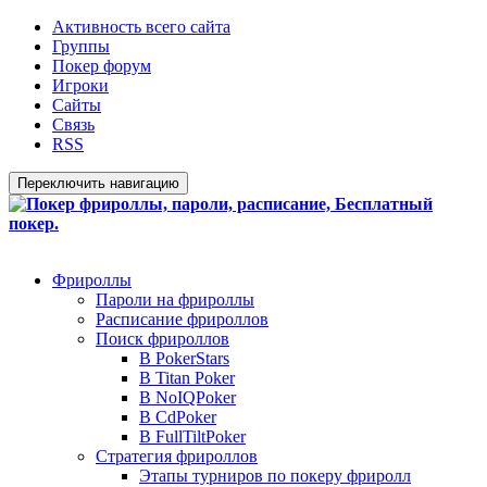
Активность всего сайта
Группы
Покер форум
Игроки
Сайты
Связь
RSS
Переключить навигацию
Фрироллы
Пароли на фрироллы
Расписание фрироллов
Поиск фрироллов
В PokerStars
В Titan Poker
В NoIQPoker
В CdPoker
В FullTiltPoker
Стратегия фрироллов
Этапы турниров по покеру фриролл