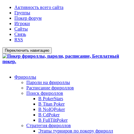
Активность всего сайта
Группы
Покер форум
Игроки
Сайты
Связь
RSS
Переключить навигацию
Фрироллы
Пароли на фрироллы
Расписание фрироллов
Поиск фрироллов
В PokerStars
В Titan Poker
В NoIQPoker
В CdPoker
В FullTiltPoker
Стратегия фрироллов
Этапы турниров по покеру фриролл