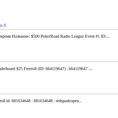
,
rs
9
 время Название: $500 PokerRoad Radio League Event #1 ID:...
derboard $25 Freeroll (ID: 664119647) : 664119647 :...
roll id: 681634648 : 681634648 : redspadeopen...