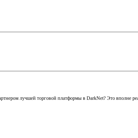
артнером лучшей торговой платформы в DarkNet? Это вполне ре