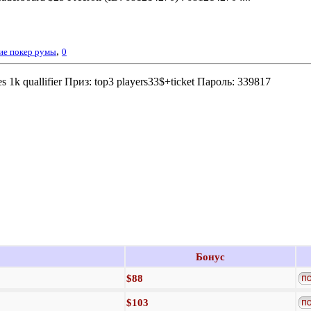
,
ие покер румы
0
 1k quallifier Приз: top3 players33$+ticket Пароль: 339817
Бонус
$88
$103