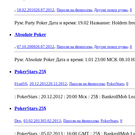
,
,
,
18.02.2010
26.07.2012
Пароли на фрироллы
,
Другие покер румы
8
Рум: Party Poker Дата и время: 19.02 Название: Holdem fre
Absolute Poker
,
,
,
07.10.2009
26.07.2012
Пароли на фрироллы
,
Другие покер румы
0
Рум: Absolute Poker Дата и время: 1.01 23:00 MCK 08.10 
PokerStars-25$
,
,
,
01raf10
20.12.2012
20.12.2012
Пароли на фрироллы
,
PokerStars
0
: PokerStars : 20.12.2012 : 20:00 Мск : 25$ : BankrollMob Lea
PokerStars-25$
,
,
,
Den
03.02.2013
05.02.2013
Пароли на фрироллы
,
PokerStars
0
: PokerStars : 05.02.2013 : 16:00 GMT : 25$ : BankrollMob Le