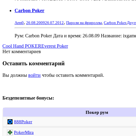
Carbon Poker
,
,
Arm0
26.08.2009
26.07.2012
Пароли на фрироллы
,
Carbon Poker
,
Друг
Рум: Carbon Poker Дата и время: 26.08.09 Название: ixgames
Cool Hand POKER
Everest Poker
Нет комментариев
Оставить комментарий
Вы должны
войти
чтобы оставить комментарий.
Бездепозитные бонусы:
Покер рум
888Poker
PokerMira