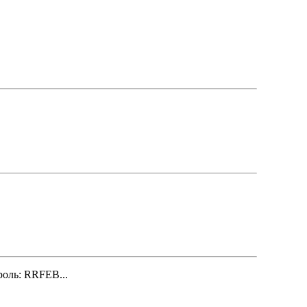
ароль: RRFEB...