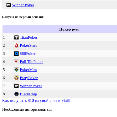
Winner Poker
Бонусы на первый депозит:
Покер рум
1
TitanPoker
2
PokerStars
3
888Poker
4
Full Tilt Poker
5
PokerMira
6
PartyPoker
7
Winner Poker
8
BlackChip
Как получить $10 на свой счет в Skrill
Необходимо авторизоваться