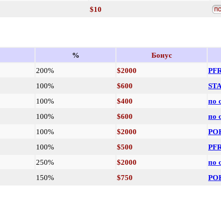
$10
%
Бонус
200%
$2000
PF
100%
$600
ST
100%
$400
по 
100%
$600
по 
100%
$2000
PO
100%
$500
PF
250%
$2000
по 
150%
$750
PO