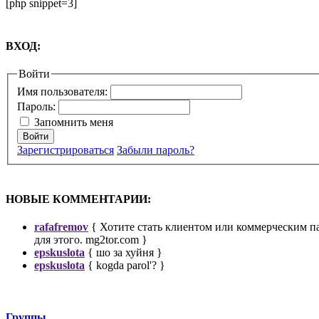
[php snippet=3]
ВХОД:
Войти
Имя пользователя:
Пароль:
Запомнить меня
Войти
Зарегистрироваться
Забыли пароль?
НОВЫЕ КОММЕНТАРИИ:
rafafremov
{ Хотите стать клиентом или коммерческим п
для этого. mg2tor.com }
epskuslota
{ шо за хуйня }
epskuslota
{ kogda parol'? }
Группы