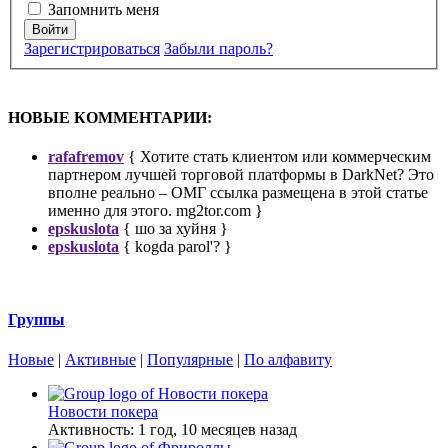
Запомнить меня
Войти
Зарегистрироваться
Забыли пароль?
НОВЫЕ КОММЕНТАРИИ:
rafafremov
{ Хотите стать клиентом или коммерческим
партнером лучшей торговой платформы в DarkNet? Это
вполне реально – ОМГ ссылка размещена в этой статье
именно для этого. mg2tor.com }
epskuslota
{ шо за хуйня }
epskuslota
{ kogda parol'? }
Группы
Новые
|
Активные
|
Популярные
|
По алфавиту
Новости покера
Активность: 1 год, 10 месяцев назад