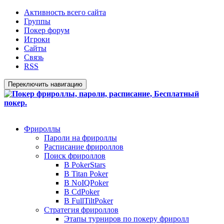
Активность всего сайта
Группы
Покер форум
Игроки
Сайты
Связь
RSS
Переключить навигацию
Фрироллы
Пароли на фрироллы
Расписание фрироллов
Поиск фрироллов
В PokerStars
В Titan Poker
В NoIQPoker
В CdPoker
В FullTiltPoker
Стратегия фрироллов
Этапы турниров по покеру фриролл