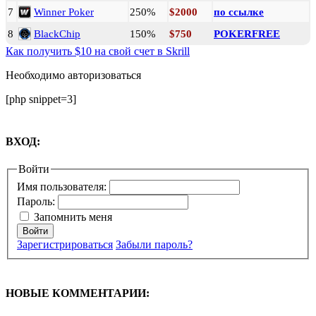
7
Winner Poker
250%
$2000
по ссылке
8
BlackChip
150%
$750
POKERFREE
Как получить $10 на свой счет в Skrill
Необходимо авторизоваться
[php snippet=3]
ВХОД:
Войти
Имя пользователя:
Пароль:
Запомнить меня
Войти
Зарегистрироваться
Забыли пароль?
НОВЫЕ КОММЕНТАРИИ: