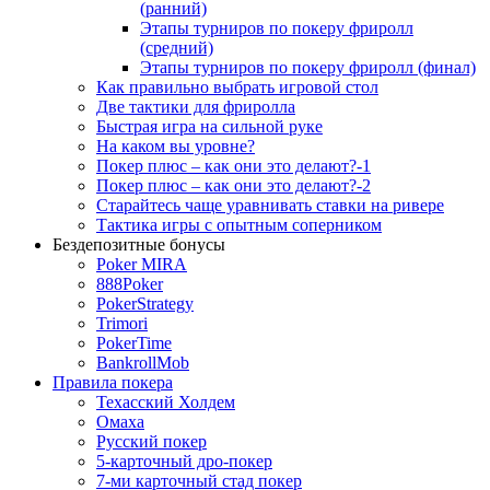
(ранний)
Этапы турниров по покеру фриролл
(средний)
Этапы турниров по покеру фриролл (финал)
Как правильно выбрать игровой стол
Две тактики для фриролла
Быстрая игра на сильной руке
На каком вы уровне?
Покер плюс – как они это делают?-1
Покер плюс – как они это делают?-2
Старайтесь чаще уравнивать ставки на ривере
Тактика игры с опытным соперником
Бездепозитные бонусы
Poker MIRA
888Poker
PokerStrategy
Trimori
PokerTime
BankrollMob
Правила покера
Техасский Холдем
Омаха
Русский покер
5-карточный дро-покер
7-ми карточный стад покер