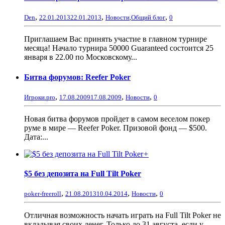
,
,
,
Den
22.01.2013
22.01.2013
Новости
,
Общий блог
0
Приглашаем Вас принять участие в главном турнире
месяца! Начало турнира 50000 Guaranteed состоится 25
января в 22.00 по Московскому...
Битва форумов: Reefer Poker
,
,
,
Игроки.pro
17.08.2009
17.08.2009
Новости
0
Новая битва форумов пройдет в самом веселом покер
руме в мире — Reefer Poker. Призовой фонд — $500.
Дата:...
+
$5 без депозита на Full Tilt Poker
,
,
,
poker-freeroll
21.08.2013
10.04.2014
Новости
0
Отличная возможность начать играть на Full Tilt Poker не
вкладывая своих денег. Только до 31 августа, если у