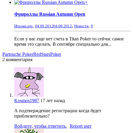
+
Фрироллы Russian Autumn Open
,
,
,
Игроки.pro
04.09.2012
04.09.2012
Новости
0
Если у вас еще нет счета в Titan Poker то сейчас самое
время это сделать. В сентябре специально для...
Partouche Poker
RedStarsPoker
2 комментария
Kosmos1987
17 лет назад
А подтверждение регистрации когда будет
приблизительно?
Войдите, чтобы ответить.
Report user