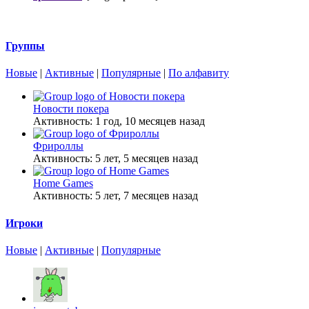
Группы
Новые
|
Активные
|
Популярные
|
По алфавиту
Новости покера
Активность: 1 год, 10 месяцев назад
Фрироллы
Активность: 5 лет, 5 месяцев назад
Home Games
Активность: 5 лет, 7 месяцев назад
Игроки
Новые
|
Активные
|
Популярные