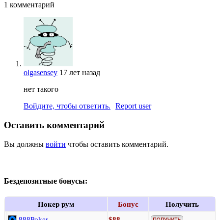
1 комментарий
olgasensey
17 лет назад
нет такого
Войдите, чтобы ответить.
Report user
Оставить комментарий
Вы должны
войти
чтобы оставить комментарий.
Бездепозитные бонусы:
Покер рум
Бонус
Получить
888Poker
$88