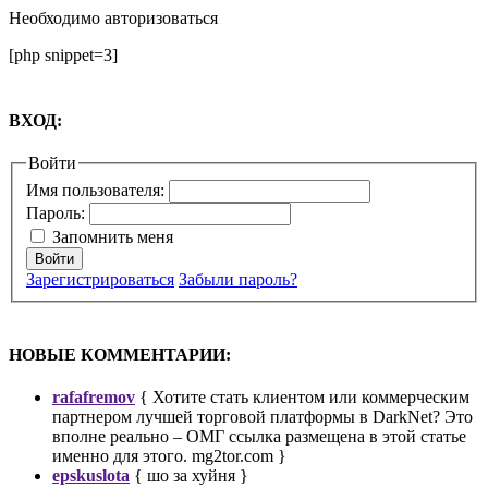
Необходимо авторизоваться
[php snippet=3]
ВХОД:
Войти
Имя пользователя:
Пароль:
Запомнить меня
Войти
Зарегистрироваться
Забыли пароль?
НОВЫЕ КОММЕНТАРИИ:
rafafremov
{ Хотите стать клиентом или коммерческим
партнером лучшей торговой платформы в DarkNet? Это
вполне реально – ОМГ ссылка размещена в этой статье
именно для этого. mg2tor.com }
epskuslota
{ шо за хуйня }