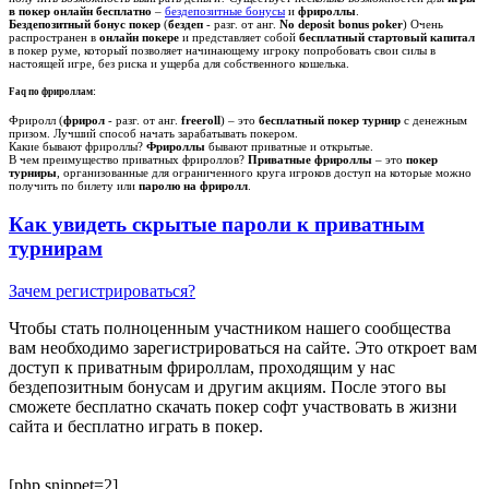
в покер онлайн бесплатно
–
бездепозитные бонусы
и
фрироллы
.
Бездепозитный бонус покер
(
бездеп
- разг. от анг.
No deposit bonus poker
) Очень
распространен в
онлайн покере
и представляет собой
бесплатный стартовый капитал
в покер руме, который позволяет начинающему игроку попробовать свои силы в
настоящей игре, без риска и ущерба для собственного кошелька.
Faq по фрироллам:
Фриролл (
фрирол
- разг. от анг.
freeroll
) – это
бесплатный покер турнир
с денежным
призом. Лучший способ начать зарабатывать покером.
Какие бывают фрироллы?
Фрироллы
бывают приватные и открытые.
В чем преимущество приватных фрироллов?
Приватные фрироллы
– это
покер
турниры
, организованные для ограниченного круга игроков доступ на которые можно
получить по билету или
паролю на фриролл
.
Как увидеть скрытые пароли к приватным
турнирам
Зачем регистрироваться?
Чтобы стать полноценным участником нашего сообщества
вам необходимо зарегистрироваться на сайте. Это откроет вам
доступ к приватным фрироллам, проходящим у нас
бездепозитным бонусам и другим акциям. После этого вы
сможете бесплатно скачать покер софт участвовать в жизни
сайта и бесплатно играть в покер.
[php snippet=2]