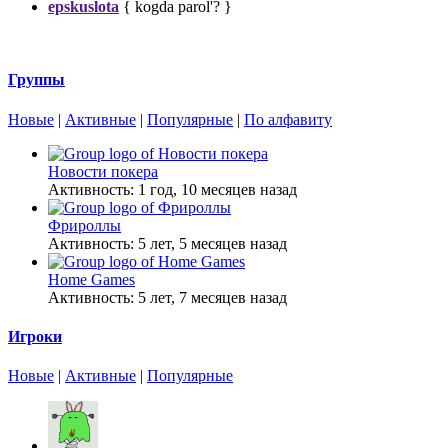
epskuslota
{ kogda parol'? }
Группы
Новые
|
Активные
|
Популярные
|
По алфавиту
Новости покера
Активность: 1 год, 10 месяцев назад
Фрироллы
Активность: 5 лет, 5 месяцев назад
Home Games
Активность: 5 лет, 7 месяцев назад
Игроки
Новые
|
Активные
|
Популярные