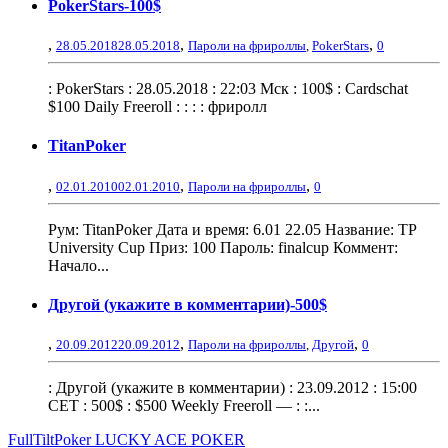
PokerStars-100$
,
,
,
28.05.2018
28.05.2018
Пароли на фрироллы
,
PokerStars
0
: PokerStars : 28.05.2018 : 22:03 Мск : 100$ : Cardschat
$100 Daily Freeroll : : : : фриролл
TitanPoker
,
,
,
02.01.2010
02.01.2010
Пароли на фрироллы
0
Рум: TitanPoker Дата и время: 6.01 22.05 Название: TP
University Cup Приз: 100 Пароль: finalcup Коммент:
Начало...
Другой (укажите в комментарии)-500$
,
,
,
20.09.2012
20.09.2012
Пароли на фрироллы
,
Другой
0
: Другой (укажите в комментарии) : 23.09.2012 : 15:00
CET : 500$ : $500 Weekly Freeroll — : :...
FullTiltPoker
LUCKY ACE POKER