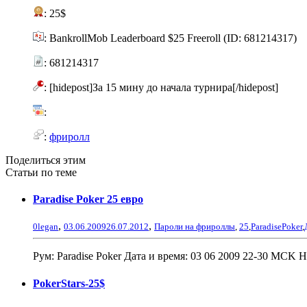
: 25$
: BankrollMob Leaderboard $25 Freeroll (ID: 681214317)
: 681214317
: [hidepost]За 15 мину до начала турнира[/hidepost]
:
:
фриролл
Поделиться этим
Cтатьи по теме
Paradise Poker 25 евро
,
,
0legan
03.06.2009
26.07.2012
Пароли на фрироллы
,
25
,
ParadisePoker
,
Рум: Paradise Poker Дата и время: 03 06 2009 22-30 MCK 
PokerStars-25$