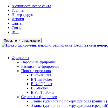
Активность всего сайта
Группы
Покер форум
Игроки
Сайты
Связь
RSS
Переключить навигацию
Фрироллы
Пароли на фрироллы
Расписание фрироллов
Поиск фрироллов
В PokerStars
В Titan Poker
В NoIQPoker
В CdPoker
В FullTiltPoker
Стратегия фрироллов
Этапы турниров по покеру фриролл (ранний)
Этапы турниров по покеру фриролл (средний