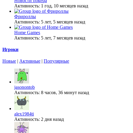
Новости покера
Активность: 1 год, 10 месяцев назад
Фрироллы
Активность: 5 лет, 5 месяцев назад
Home Games
Активность: 5 лет, 7 месяцев назад
Игроки
Новые
|
Активные
|
Популярные
jasonontob
Активность: 8 часов, 36 минут назад
alex1984ti
Активность: 2 дня назад