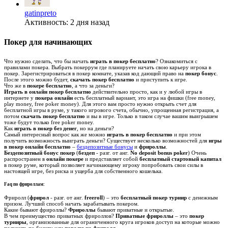
gatinpreto
Активность: 2 дня назад
Покер для начинающих
Что нужно сделать, что бы начать
играть в покер бесплатно
? Ознакомиться с
правилами покера. Выбрать покеррум где планируете начать свою карьеру игрока в
покер. Зарегистрироваться в покер комнате, указав код дающий право на
покер бонус
.
После этого можно будет,
скачать покер бесплатно
и приступить к игре.
Что же в
покере бесплатно
, а что за деньги?
Играть в онлайн покер бесплатно
действительно просто, как и у любой игры в
интернете у
покера онлайн
есть бесплатный вариант, это игра на фишки (free money,
play money, free poker money). Для этого вам просто нужно открыть счет для
бесплатной игры в руме, у такого игрового счета, обычно, упрощенная регистрация, а
потом
скачать покер бесплатно
и вы в игре. Только в таком случае вашим выигрышем
тоже будут только free poker money.
Как
играть в покер без денег
, но на деньги?
Самый интересный вопрос как же можно
играть в покер бесплатно
и при этом
получить возможность выиграть деньги? Существует несколько возможностей для
игры
в покер онлайн бесплатно
–
бездепозитные бонусы
и
фрироллы
.
Бездепозитный бонус покер
(
бездеп
- разг. от анг.
No deposit bonus poker
) Очень
распространен в
онлайн покере
и представляет собой
бесплатный стартовый капитал
в покер руме, который позволяет начинающему игроку попробовать свои силы в
настоящей игре, без риска и ущерба для собственного кошелька.
Faq по фрироллам:
Фриролл (
фрирол
- разг. от анг.
freeroll
) – это
бесплатный покер турнир
с денежным
призом. Лучший способ начать зарабатывать покером.
Какие бывают фрироллы?
Фрироллы
бывают приватные и открытые.
В чем преимущество приватных фрироллов?
Приватные фрироллы
– это
покер
турниры
, организованные для ограниченного круга игроков доступ на которые можно