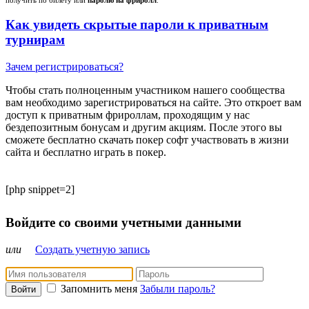
получить по билету или
паролю на фриролл
.
Как увидеть скрытые пароли к приватным
турнирам
Зачем регистрироваться?
Чтобы стать полноценным участником нашего сообщества
вам необходимо зарегистрироваться на сайте. Это откроет вам
доступ к приватным фрироллам, проходящим у нас
бездепозитным бонусам и другим акциям. После этого вы
сможете бесплатно скачать покер софт участвовать в жизни
сайта и бесплатно играть в покер.
[php snippet=2]
Войдите со своими учетными данными
или
Создать учетную запись
Запомнить меня
Забыли пароль?
Войти