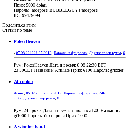
Приз: 5000 dolari
Пароль: [hidepost] BUBBLEGUY [/hidepost]
ID:199479094
Поделиться этим
Cтатьи по теме
PokerHeaven
,
,
,
07.08.2010
26.07.2012
Пароли на фрироллы
,
Другие покер румы
0
Рум: PokerHeaven Дата и время: 8.08 22:30 ЕЕТ
23:30СЕТ Название: Affiliate Приз: €100 Пароль: grizzler
24h poker
,
,
Денис
05.07.2009
26.07.2012
Пароли на фрироллы
,
24h
,
poker
,
Другие покер румы
0
Рум: 24h poker Дата и время: 5 июля в 21:00 Название:
gt1000 Пароль: без пароля Приз: 1000...
A winning hand