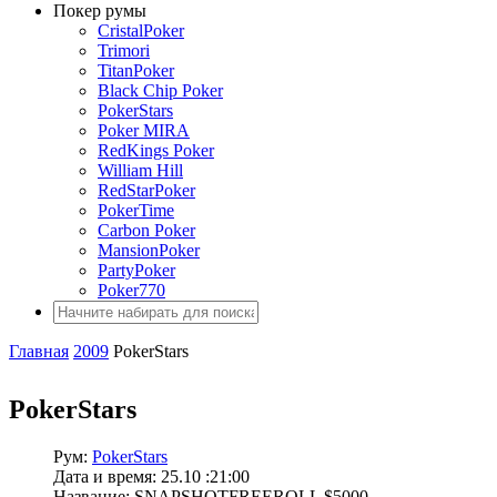
Покер румы
CristalPoker
Trimori
TitanPoker
Black Chip Poker
PokerStars
Poker MIRA
RedKings Poker
William Hill
RedStarPoker
PokerTime
Carbon Poker
MansionPoker
PartyPoker
Poker770
Главная
2009
PokerStars
PokerStars
Рум:
PokerStars
Дата и время: 25.10 :21:00
Название: SNAPSHOTFREEROLL $5000