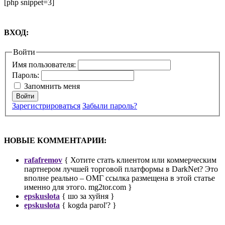
[php snippet=3]
ВХОД:
Войти
Имя пользователя:
Пароль:
Запомнить меня
Войти
Зарегистрироваться
Забыли пароль?
НОВЫЕ КОММЕНТАРИИ:
rafafremov
{ Хотите стать клиентом или коммерческим
партнером лучшей торговой платформы в DarkNet? Это
вполне реально – ОМГ ссылка размещена в этой статье
именно для этого. mg2tor.com }
epskuslota
{ шо за хуйня }
epskuslota
{ kogda parol'? }