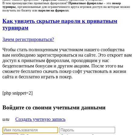
В чем преимущество приватных фрироллов?
Приватные фрироллы
– это
покер
турниры
, организованные для ограниченного круга игроков доступ на которые можно
получить по билету или
паролю на фриролл
.
Как увидеть скрытые пароли к приватным
турнирам
Зачем регистрироваться?
Чтобы стать полноценным участником нашего сообщества
вам необходимо зарегистрироваться на сайте. Это откроет вам
доступ к приватным фрироллам, проходящим у нас
бездепозитным бонусам и другим акциям. После этого вы
сможете бесплатно скачать покер софт участвовать в жизни
сайта и бесплатно играть в покер.
[php snippet=2]
Войдите со своими учетными данными
или
Создать учетную запись