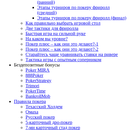
(ранний)
Этапы турниров по покеру фриролл
(средний)
Этапы турниров по покеру фриролл (финал)
Как правильно выбрать игровой стол
Две тактики для фриролла
Быстрая игра на сильной руке
На каком вы уровне?
Покер плюс – как они это делают?-1
Покер плюс – как они это делают?-2
Старайтесь чаще уравнивать ставки на ривере
Тактика игры с опытным соперником
Бездепозитные бонусы
Poker MIRA
888Poker
PokerStrategy
Trimori
PokerTime
BankrollMob
Правила покера
Техасский Холдем
Омаха
Русский покер
5-карточный дро-покер
7-ми карточный стад покер