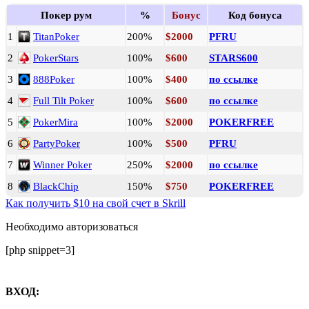
Покер рум
%
Бонус
Код бонуса
1
TitanPoker
200%
$2000
PFRU
2
PokerStars
100%
$600
STARS600
3
888Poker
100%
$400
по ссылке
4
Full Tilt Poker
100%
$600
по ссылке
5
PokerMira
100%
$2000
POKERFREE
6
PartyPoker
100%
$500
PFRU
7
Winner Poker
250%
$2000
по ссылке
8
BlackChip
150%
$750
POKERFREE
Как получить $10 на свой счет в Skrill
Необходимо авторизоваться
[php snippet=3]
ВХОД: