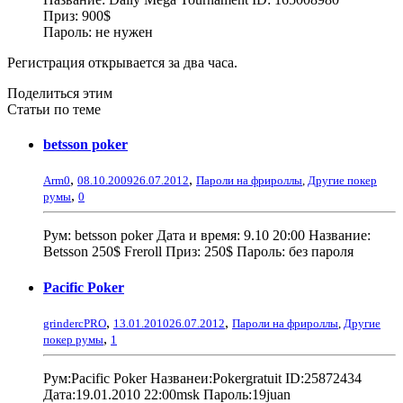
Приз: 900$
Пароль: не нужен
Регистрация открывается за два часа.
Поделиться этим
Cтатьи по теме
betsson poker
,
,
Arm0
08.10.2009
26.07.2012
Пароли на фрироллы
,
Другие покер
,
румы
0
Рум: betsson poker Дата и время: 9.10 20:00 Название:
Betsson 250$ Freroll Приз: 250$ Пароль: без пароля
Pacific Poker
,
,
grindercPRO
13.01.2010
26.07.2012
Пароли на фрироллы
,
Другие
,
покер румы
1
Рум:Pacific Poker Названеи:Pokergratuit ID:25872434
Дата:19.01.2010 22:00msk Пароль:19juan