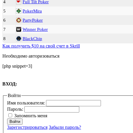
4
Full Tilt Poker
5
PokerMira
6
PartyPoker
7
Winner Poker
8
BlackChip
Как получить $10 на свой счет в Skrill
Необходимо авторизоваться
[php snippet=3]
ВХОД:
Войти
Имя пользователя:
Пароль:
Запомнить меня
Войти
Зарегистрироваться
Забыли пароль?