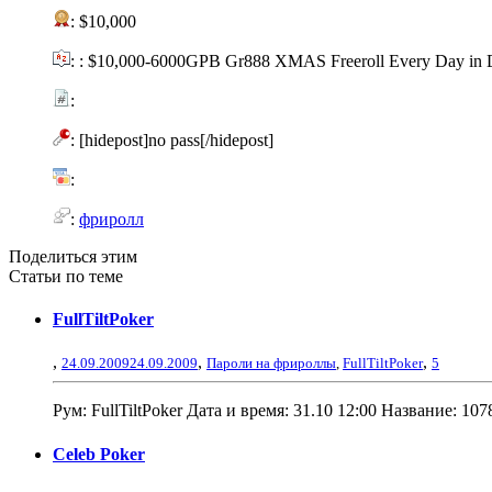
: $10,000
: : $10,000-6000GPB Gr888 XMAS Freeroll Every Day in 
:
: [hidepost]no pass[/hidepost]
:
:
фриролл
Поделиться этим
Cтатьи по теме
FullTiltPoker
,
,
,
24.09.2009
24.09.2009
Пароли на фрироллы
,
FullTiltPoker
5
Рум: FullTiltPoker Дата и время: 31.10 12:00 Название: 
Celeb Poker