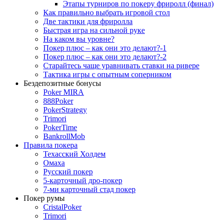
Этапы турниров по покеру фриролл (финал)
Как правильно выбрать игровой стол
Две тактики для фриролла
Быстрая игра на сильной руке
На каком вы уровне?
Покер плюс – как они это делают?-1
Покер плюс – как они это делают?-2
Старайтесь чаще уравнивать ставки на ривере
Тактика игры с опытным соперником
Бездепозитные бонусы
Poker MIRA
888Poker
PokerStrategy
Trimori
PokerTime
BankrollMob
Правила покера
Техасский Холдем
Омаха
Русский покер
5-карточный дро-покер
7-ми карточный стад покер
Покер румы
CristalPoker
Trimori