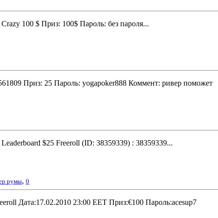
 Crazy 100 $ Приз: 100$ Пароль: без пароля...
130561809 Приз: 25 Пароль: yogapoker888 Коммент: ривер поможет
 Leaderboard $25 Freeroll (ID: 38359339) : 38359339...
,
ер румы
0
reeroll Дата:17.02.2010 23:00 EET Приз:€100 Пароль:acesup7