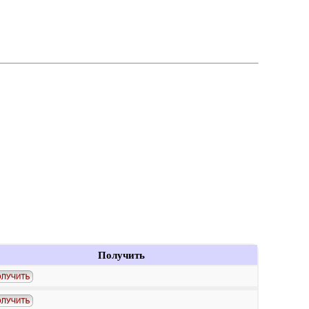
Получить