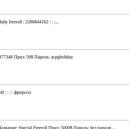
ily freeroll : 2286844162 : : :...
6977348 Приз: 50$ Пароль: acpgholiday
ll : : : : фриролл
звание: Special Freeroll Приз: 5000$ Пароль: без пароля ...