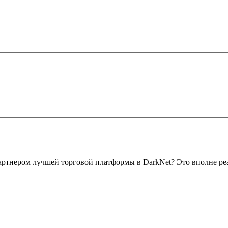
артнером лучшей торговой платформы в DarkNet? Это вполне ре