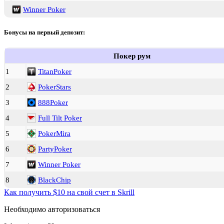
Winner Poker
Бонусы на первый депозит:
Покер рум
1
TitanPoker
2
PokerStars
3
888Poker
4
Full Tilt Poker
5
PokerMira
6
PartyPoker
7
Winner Poker
8
BlackChip
Как получить $10 на свой счет в Skrill
Необходимо авторизоваться