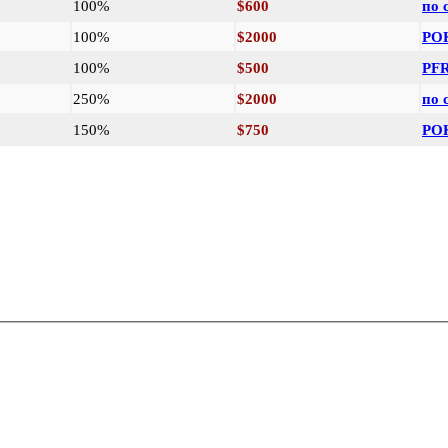
100%
$600
по 
100%
$2000
PO
100%
$500
PF
250%
$2000
по 
150%
$750
PO