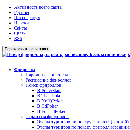
Активность всего сайта
Группы
Покер форум
Игроки
Сайты
Связь
RSS
Переключить навигацию
Фрироллы
Пароли на фрироллы
Расписание фрироллов
Поиск фрироллов
В PokerStars
В Titan Poker
В NoIQPoker
В CdPoker
В FullTiltPoker
Стратегия фрироллов
Этапы турниров по покеру фриролл (ранний)
Этапы турниров по покеру фриролл (средний