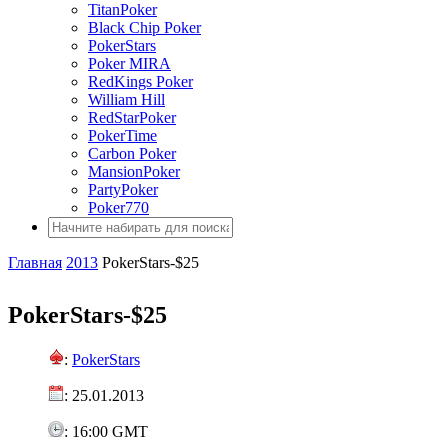
TitanPoker
Black Chip Poker
PokerStars
Poker MIRA
RedKings Poker
William Hill
RedStarPoker
PokerTime
Carbon Poker
MansionPoker
PartyPoker
Poker770
Главная
2013
PokerStars-$25
PokerStars-$25
:
PokerStars
: 25.01.2013
: 16:00 GMT