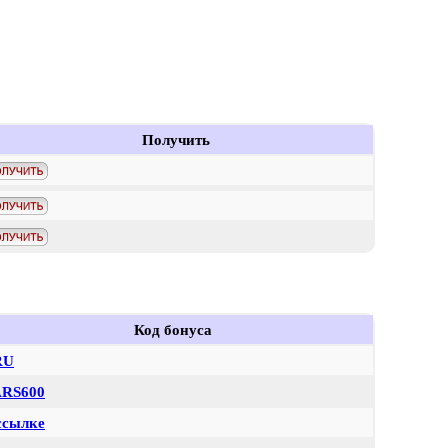
Получить
Код бонуса
RU
ARS600
ссылке