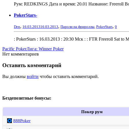
Рум: REDKINGS Дата и время: 20.01 Название: Freeroll Bo
PokerStars-
,
,
,
Den
16.03.2013
16.03.2013
Пароли на фрироллы
,
PokerStars
0
: PokerStars : 16.03.2013 : 20:30 Мск : : FTR Freeroll Sat t
Pacific Poker
Лига: Winner Poker
Нет комментариев
Оставить комментарий
Вы должны
войти
чтобы оставить комментарий.
Бездепозитные бонусы:
Покер рум
888Poker