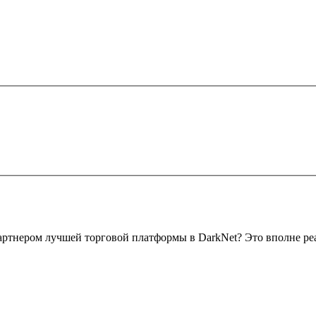
артнером лучшей торговой платформы в DarkNet? Это вполне ре