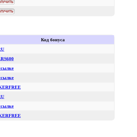
Код бонуса
RU
ARS600
ссылке
ссылке
KERFREE
RU
ссылке
KERFREE