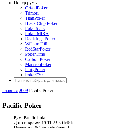
Покер румы
CristalPoker
Trimori
TitanPoker
Black Chip Poker
PokerStars
Poker MIRA
RedKings Poker
William Hill
RedStarPoker
PokerTime
Carbon Poker
MansionPoker
PartyPoker
Poker770
Главная
2009
Pacific Poker
Pacific Poker
Рум: Pacific Poker
Дата и время: 19.11 23.30 MSK
Название: Pokergratis freeroll