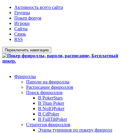
Активность всего сайта
Группы
Покер форум
Игроки
Сайты
Связь
RSS
Переключить навигацию
Фрироллы
Пароли на фрироллы
Расписание фрироллов
Поиск фрироллов
В PokerStars
В Titan Poker
В NoIQPoker
В CdPoker
В FullTiltPoker
Стратегия фрироллов
Этапы турниров по покеру фриролл