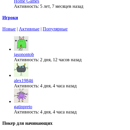
Home Games
Активность: 5 лет, 7 месяцев назад
Игроки
Новые
|
Активные
|
Популярные
jasonontob
Активность: 2 дня, 12 часов назад
alex1984ti
Активность: 4 дня, 4 часа назад
gatinpreto
Активность: 4 дня, 4 часа назад
Покер для начинающих