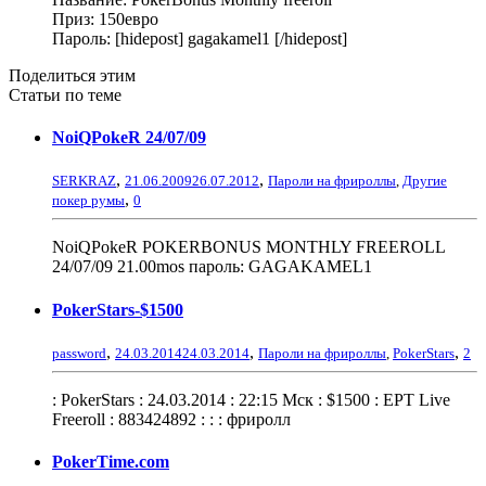
Приз: 150евро
Пароль: [hidepost] gagakamel1 [/hidepost]
Поделиться этим
Cтатьи по теме
NoiQPokeR 24/07/09
,
,
SERKRAZ
21.06.2009
26.07.2012
Пароли на фрироллы
,
Другие
,
покер румы
0
NoiQPokeR POKERBONUS MONTHLY FREEROLL
24/07/09 21.00mos пароль: GAGAKAMEL1
PokerStars-$1500
,
,
,
password
24.03.2014
24.03.2014
Пароли на фрироллы
,
PokerStars
2
: PokerStars : 24.03.2014 : 22:15 Мск : $1500 : EPT Live
Freeroll : 883424892 : : : фриролл
PokerTime.com