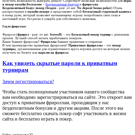
получить возможность выиграть деньги? Существует несколько возможностей для
игры
в покер онлайн бесплатно
–
бездепозитные бонусы
и
фрироллы
.
Бездепозитный бонус покер
(
бездеп
- разг. от анг.
No deposit bonus poker
) Очень
распространен в
онлайн покере
и представляет собой
бесплатный стартовый капитал
в покер руме, который позволяет начинающему игроку попробовать свои силы в
настоящей игре, без риска и ущерба для собственного кошелька.
Faq по фрироллам:
Фриролл (
фрирол
- разг. от анг.
freeroll
) – это
бесплатный покер турнир
с денежным
призом. Лучший способ начать зарабатывать покером.
Какие бывают фрироллы?
Фрироллы
бывают приватные и открытые.
В чем преимущество приватных фрироллов?
Приватные фрироллы
– это
покер
турниры
, организованные для ограниченного круга игроков доступ на которые можно
получить по билету или
паролю на фриролл
.
Как увидеть скрытые пароли к приватным
турнирам
Зачем регистрироваться?
Чтобы стать полноценным участником нашего сообщества
вам необходимо зарегистрироваться на сайте. Это откроет вам
доступ к приватным фрироллам, проходящим у нас
бездепозитным бонусам и другим акциям. После этого вы
сможете бесплатно скачать покер софт участвовать в жизни
сайта и бесплатно играть в покер.