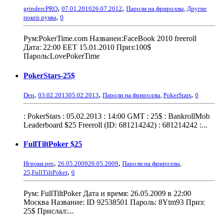
,
,
grindercPRO
07.01.2010
26.07.2012
Пароли на фрироллы
,
Другие
,
покер румы
0
Рум:PokerTime.com Названеи:FaceBook 2010 freeroll
Дата: 22:00 EET 15.01.2010 Приз:100$
Пароль:LovePokerTime
PokerStars-25$
,
,
,
Den
03.02.2013
05.02.2013
Пароли на фрироллы
,
PokerStars
0
: PokerStars : 05.02.2013 : 14:00 GMT : 25$ : BankrollMob
Leaderboard $25 Freeroll (ID: 681214242) : 681214242 :...
FullTiltPoker $25
,
,
Игроки.pro
26.05.2009
26.05.2009
Пароли на фрироллы
,
,
25
,
FullTiltPoker
0
Рум: FullTiltPoker Дата и время: 26.05.2009 в 22:00
Москва Название: ID 92538501 Пароль: 8Ytm93 Приз:
25$ Прислал:...