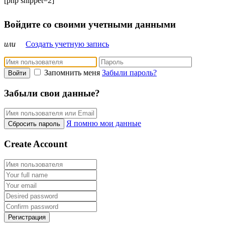
[php snippet=2]
Войдите со своими учетными данными
или
Создать учетную запись
Запомнить меня
Забыли пароль?
Войти
Забыли свои данные?
Я помню мои данные
Сбросить пароль
Create Account
Регистрация