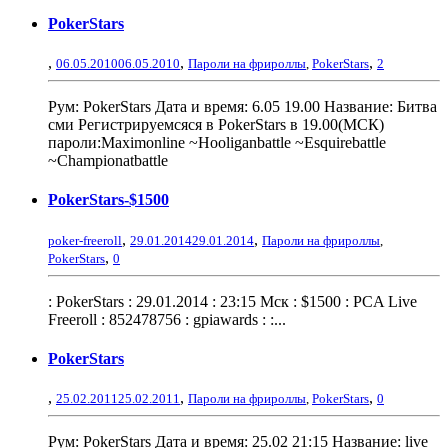
PokerStars
,
,
,
06.05.2010
06.05.2010
Пароли на фрироллы
,
PokerStars
2
Рум: PokerStars Дата и время: 6.05 19.00 Название: Битва
сми Регистрируемсяся в PokerStars в 19.00(МСК)
пароли:Maximonline ~Hooliganbattle ~Esquirebattle
~Championatbattle
PokerStars-$1500
,
,
poker-freeroll
29.01.2014
29.01.2014
Пароли на фрироллы
,
,
PokerStars
0
: PokerStars : 29.01.2014 : 23:15 Мск : $1500 : PCA Live
Freeroll : 852478756 : gpiawards : :...
PokerStars
,
,
,
25.02.2011
25.02.2011
Пароли на фрироллы
,
PokerStars
0
Рум: PokerStars Дата и время: 25.02 21:15 Название: live