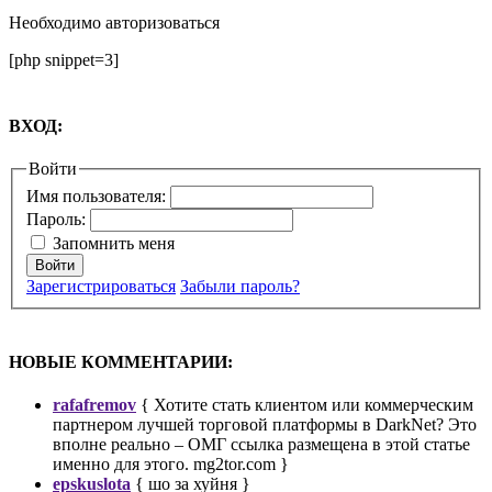
Необходимо авторизоваться
[php snippet=3]
ВХОД:
Войти
Имя пользователя:
Пароль:
Запомнить меня
Войти
Зарегистрироваться
Забыли пароль?
НОВЫЕ КОММЕНТАРИИ:
rafafremov
{ Хотите стать клиентом или коммерческим
партнером лучшей торговой платформы в DarkNet? Это
вполне реально – ОМГ ссылка размещена в этой статье
именно для этого. mg2tor.com }
epskuslota
{ шо за хуйня }