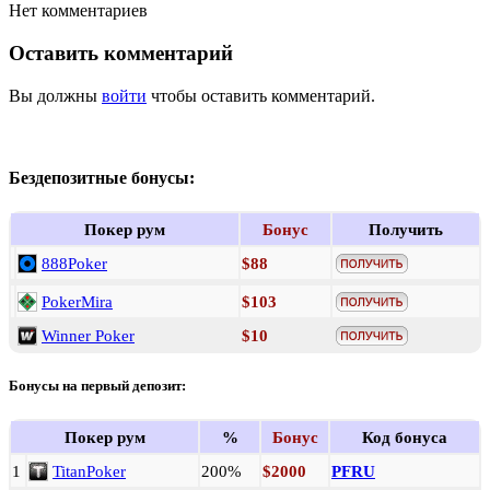
Нет комментариев
Оставить комментарий
Вы должны
войти
чтобы оставить комментарий.
Бездепозитные бонусы:
Покер рум
Бонус
Получить
888Poker
$88
PokerMira
$103
Winner Poker
$10
Бонусы на первый депозит:
Покер рум
%
Бонус
Код бонуса
1
TitanPoker
200%
$2000
PFRU