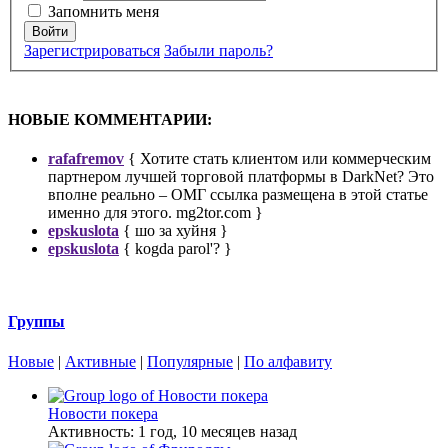
Запомнить меня
Войти
Зарегистрироваться
Забыли пароль?
НОВЫЕ КОММЕНТАРИИ:
rafafremov
{ Хотите стать клиентом или коммерческим
партнером лучшей торговой платформы в DarkNet? Это
вполне реально – ОМГ ссылка размещена в этой статье
именно для этого. mg2tor.com }
epskuslota
{ шо за хуйня }
epskuslota
{ kogda parol'? }
Группы
Новые
|
Активные
|
Популярные
|
По алфавиту
Новости покера
Активность: 1 год, 10 месяцев назад