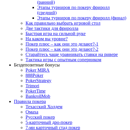
(ранний)
Этапы турниров по покеру фриролл
(средний)
Этапы турниров по покеру фриролл (финал)
Как правильно выбрать игровой стол
Две тактики для фриролла
Быстрая игра на сильной руке
На каком вы уровне?
Покер плюс – как они это делают?-1
Покер плюс – как они это делают?-2
Старайтесь чаще уравнивать ставки на ривере
Тактика игры с опытным соперником
Бездепозитные бонусы
Poker MIRA
888Poker
PokerStrategy
Trimori
PokerTime
BankrollMob
Правила покера
Техасский Холдем
Омаха
Русский покер
5-карточный дро-покер
7-ми карточный стад покер