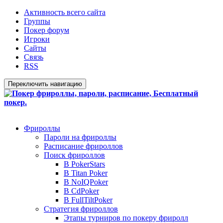
Активность всего сайта
Группы
Покер форум
Игроки
Сайты
Связь
RSS
Переключить навигацию
Фрироллы
Пароли на фрироллы
Расписание фрироллов
Поиск фрироллов
В PokerStars
В Titan Poker
В NoIQPoker
В CdPoker
В FullTiltPoker
Стратегия фрироллов
Этапы турниров по покеру фриролл