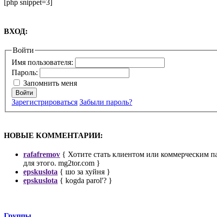
[php snippet=3]
ВХОД:
Войти
Имя пользователя:
Пароль:
Запомнить меня
Войти
Зарегистрироваться
Забыли пароль?
НОВЫЕ КОММЕНТАРИИ:
rafafremov
{ Хотите стать клиентом или коммерческим п
для этого. mg2tor.com }
epskuslota
{ шо за хуйня }
epskuslota
{ kogda parol'? }
Группы