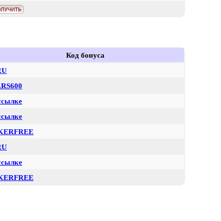
Код бонуса
RU
ARS600
ссылке
ссылке
KERFREE
RU
ссылке
KERFREE