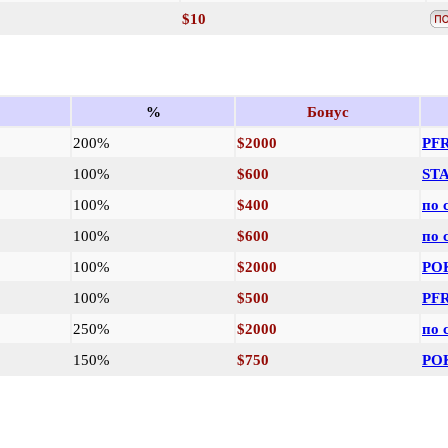
$10
%
Бонус
200%
$2000
PF
100%
$600
ST
100%
$400
по 
100%
$600
по 
100%
$2000
PO
100%
$500
PF
250%
$2000
по 
150%
$750
PO