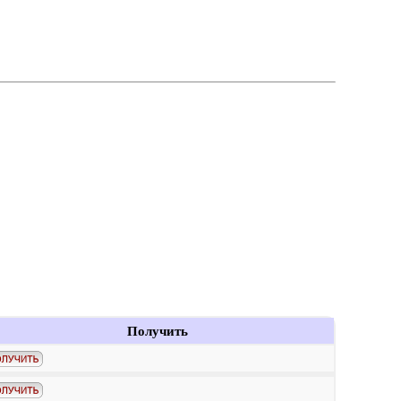
Получить