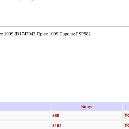
free 100$ ID1747043 Приз: 100$ Пароль: PSP582
Бонус
$88
$103