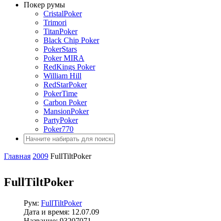
Покер румы
CristalPoker
Trimori
TitanPoker
Black Chip Poker
PokerStars
Poker MIRA
RedKings Poker
William Hill
RedStarPoker
PokerTime
Carbon Poker
MansionPoker
PartyPoker
Poker770
Главная
2009
FullTiltPoker
FullTiltPoker
Рум:
FullTiltPoker
Дата и время: 12.07.09
Название: 93207071