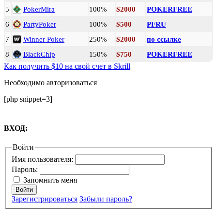
5
PokerMira
100%
$2000
POKERFREE
6
PartyPoker
100%
$500
PFRU
7
Winner Poker
250%
$2000
по ссылке
8
BlackChip
150%
$750
POKERFREE
Как получить $10 на свой счет в Skrill
Необходимо авторизоваться
[php snippet=3]
ВХОД:
Войти
Имя пользователя:
Пароль:
Запомнить меня
Войти
Зарегистрироваться
Забыли пароль?