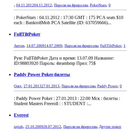
,
,
,
04.11.2012
04.11.2012
Пароли на фрироллы
,
PokerStars
0
: PokerStars : 04.11.2012 : 17:30 GMT : 175 PCA seats $10
each : BankrollMob PCA Satellite (ID: 637059666)...
FullTiltPoker
,
,
,
Антон
14.07.2009
14.07.2009
Пароли на фрироллы
,
FullTiltPoker
1
Рум: FullTiltPoker Дата и время: 13.07.09 Название:
ID:98803920 Пароль: 4teambmp Приз: 75$
Paddy Power Poker-билеты
,
,
,
Олег
27.01.2013
27.01.2013
Пароли на фрироллы
,
Paddy Power
0
: Paddy Power Poker : 27.01.2013 : 22:00 Мск : билеты :
Student Masters Freeroll : : STUDENT :...
Everest
,
,
tajiub
25.10.2009
26.07.2012
Пароли на фрироллы
,
Другие покер