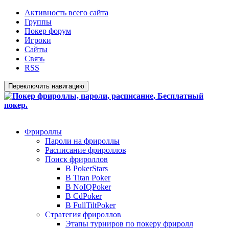
Активность всего сайта
Группы
Покер форум
Игроки
Сайты
Связь
RSS
Переключить навигацию
Фрироллы
Пароли на фрироллы
Расписание фрироллов
Поиск фрироллов
В PokerStars
В Titan Poker
В NoIQPoker
В CdPoker
В FullTiltPoker
Стратегия фрироллов
Этапы турниров по покеру фриролл