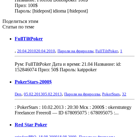
Приз: 100$
Пароль: [hidepost] idioma [/hidepost]
Поделиться этим
Cтатьи по теме
FullTiltPoker
,
,
,
20.04.2010
20.04.2010
Пароли на фрироллы
,
FullTiltPoker
1
Рум: FullTiltPoker Дата и время: 21.04 Название: id:
152846074 Приз: 50$ Пароль: katppoker
PokerStars-2000$
,
,
,
Den
05.02.2013
05.02.2013
Пароли на фрироллы
,
PokerStars
32
: PokerStars : 10.02.2013 : 20:30 Мск : 2000$ : okerstrategy
Freelancer Freeroll — ID 678095075 : 678095075 :...
Red Star Poker
,
,
grindercPRO
18.08.2009
18.08.2009
Пароли на фрироллы
,