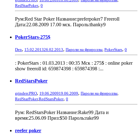
,
RedStarPoker
0
Рум:Red Star Poker Название:preferpoker7 Freeroll
Дата:22.08.2009 17.00 мск. Пароль:thanky9
PokerStars-275$
,
,
,
Den
15.02.2013
26.02.2013
Пароли на фрироллы
,
PokerStars
0
: PokerStars : 01.03.2013 : 00:35 Мск : 275$ : online poker
show freeroll id: 659874398 : 659874398 :...
RedStarsPoker
,
,
grindercPRO
19.06.2009
19.06.2009
Пароли на фрироллы
,
,
RedStarPoker
,
RedStarsPoker
0
Рум: RedStarsPoker Название:Rake99 Дата и
время:25.06.09 Приз:$50 Пароль:rake99
reefer poker