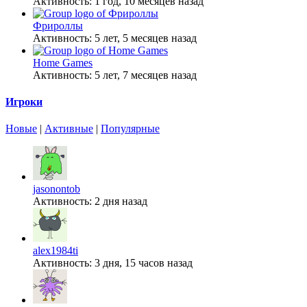
Активность: 1 год, 10 месяцев назад
Фрироллы
Активность: 5 лет, 5 месяцев назад
Home Games
Активность: 5 лет, 7 месяцев назад
Игроки
Новые
|
Активные
|
Популярные
jasonontob
Активность: 2 дня назад
alex1984ti
Активность: 3 дня, 15 часов назад