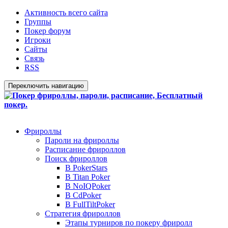
Активность всего сайта
Группы
Покер форум
Игроки
Сайты
Связь
RSS
Переключить навигацию
Фрироллы
Пароли на фрироллы
Расписание фрироллов
Поиск фрироллов
В PokerStars
В Titan Poker
В NoIQPoker
В CdPoker
В FullTiltPoker
Стратегия фрироллов
Этапы турниров по покеру фриролл