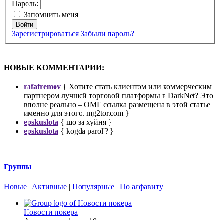
Пароль:
Запомнить меня
Войти
Зарегистрироваться
Забыли пароль?
НОВЫЕ КОММЕНТАРИИ:
rafafremov
{ Хотите стать клиентом или коммерческим
партнером лучшей торговой платформы в DarkNet? Это
вполне реально – ОМГ ссылка размещена в этой статье
именно для этого. mg2tor.com }
epskuslota
{ шо за хуйня }
epskuslota
{ kogda parol'? }
Группы
Новые
|
Активные
|
Популярные
|
По алфавиту
Новости покера