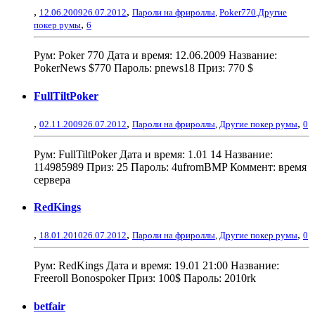
,
,
12.06.2009
26.07.2012
Пароли на фрироллы
,
Poker770
,
Другие
,
покер румы
6
Рум: Poker 770 Дата и время: 12.06.2009 Название:
PokerNews $770 Пароль: pnews18 Приз: 770 $
FullTiltPoker
,
,
,
02.11.2009
26.07.2012
Пароли на фрироллы
,
Другие покер румы
0
Рум: FullTiltPoker Дата и время: 1.01 14 Название:
114985989 Приз: 25 Пароль: 4ufromBMP Коммент: время
сервера
RedKings
,
,
,
18.01.2010
26.07.2012
Пароли на фрироллы
,
Другие покер румы
0
Рум: RedKings Дата и время: 19.01 21:00 Название:
Freeroll Bonospoker Приз: 100$ Пароль: 2010rk
betfair