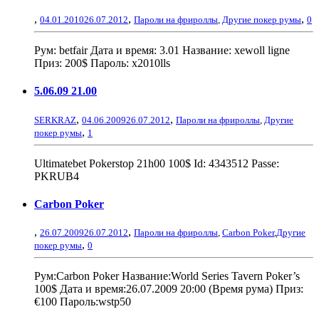
,
,
,
04.01.2010
26.07.2012
Пароли на фрироллы
,
Другие покер румы
0
Рум: betfair Дата и время: 3.01 Название: xewoll ligne
Приз: 200$ Пароль: x2010lls
5.06.09 21.00
,
,
SERKRAZ
04.06.2009
26.07.2012
Пароли на фрироллы
,
Другие
,
покер румы
1
Ultimatebet Pokerstop 21h00 100$ Id: 4343512 Passe:
PKRUB4
Carbon Poker
,
,
26.07.2009
26.07.2012
Пароли на фрироллы
,
Carbon Poker
,
Другие
,
покер румы
0
Рум:Carbon Poker Название:World Series Tavern Poker’s
100$ Дата и время:26.07.2009 20:00 (Время рума) Приз:
€100 Пароль:wstp50