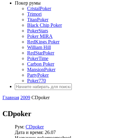
Покер румы
CristalPoker
Trimori
TitanPoker
Black Chip Poker
PokerStars
Poker MIRA
RedKings Poker
William Hill
RedStarPoker
PokerTime
Carbon Poker
MansionPoker
PartyPoker
Poker770
Главная
2009
CDpoker
CDpoker
Рум:
CDpoker
Дата и время: 26.07
Название: pokerroomschool