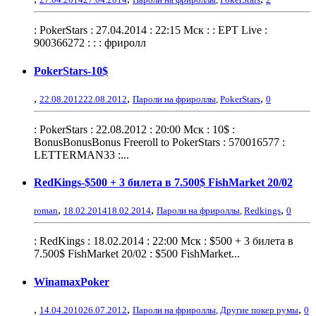
: PokerStars : 27.04.2014 : 22:15 Мск : : EPT Live :
900366272 : : : фриролл
PokerStars-10$
,
,
,
22.08.2012
22.08.2012
Пароли на фрироллы
,
PokerStars
0
: PokerStars : 22.08.2012 : 20:00 Мск : 10$ :
BonusBonusBonus Freeroll to PokerStars : 570016577 :
LETTERMAN33 :...
RedKings-$500 + 3 билета в 7.500$ FishMarket 20/02
,
,
,
roman
18.02.2014
18.02.2014
Пароли на фрироллы
,
Redkings
0
: RedKings : 18.02.2014 : 22:00 Мск : $500 + 3 билета в
7.500$ FishMarket 20/02 : $500 FishMarket...
WinamaxPoker
,
,
,
14.04.2010
26.07.2012
Пароли на фрироллы
,
Другие покер румы
0