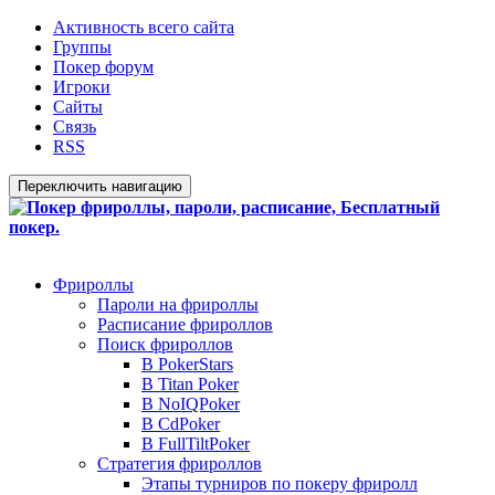
Активность всего сайта
Группы
Покер форум
Игроки
Сайты
Связь
RSS
Переключить навигацию
Фрироллы
Пароли на фрироллы
Расписание фрироллов
Поиск фрироллов
В PokerStars
В Titan Poker
В NoIQPoker
В CdPoker
В FullTiltPoker
Стратегия фрироллов
Этапы турниров по покеру фриролл