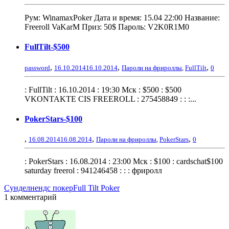
Рум: WinamaxPoker Дата и время: 15.04 22:00 Название:
Freeroll VaKarM Приз: 50$ Пароль: V2K0R1M0
FullTilt-$500
,
,
,
password
16.10.2014
16.10.2014
Пароли на фрироллы
,
FullTilt
0
: FullTilt : 16.10.2014 : 19:30 Мск : $500 : $500
VKONTAKTE CIS FREEROLL : 275458849 : : :...
PokerStars-$100
,
,
,
16.08.2014
16.08.2014
Пароли на фрироллы
,
PokerStars
0
: PokerStars : 16.08.2014 : 23:00 Мск : $100 : cardschat$100
saturday freerol : 941246458 : : : фриролл
Сунделнендс покер
Full Tilt Poker
1 комментарий