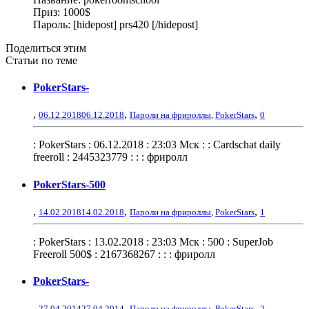
Приз: 1000$
Пароль: [hidepost] prs420 [/hidepost]
Поделиться этим
Cтатьи по теме
PokerStars-
,
,
,
06.12.2018
06.12.2018
Пароли на фрироллы
,
PokerStars
0
: PokerStars : 06.12.2018 : 23:03 Мск : : Cardschat daily
freeroll : 2445323779 : : : фриролл
PokerStars-500
,
,
,
14.02.2018
14.02.2018
Пароли на фрироллы
,
PokerStars
1
: PokerStars : 13.02.2018 : 23:03 Мск : 500 : SuperJob
Freeroll 500$ : 2167368267 : : : фриролл
PokerStars-
,
,
,
27.04.2014
27.04.2014
Пароли на фрироллы
,
PokerStars
2