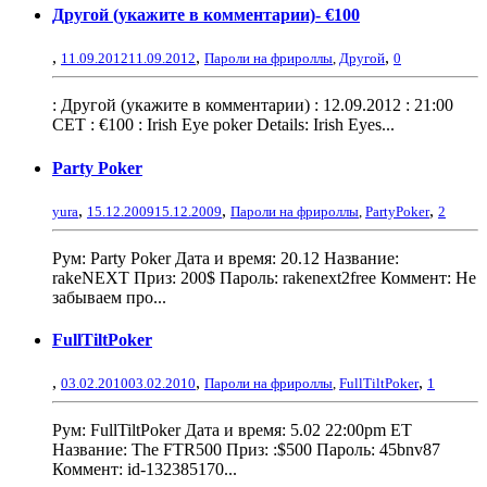
Другой (укажите в комментарии)- €100
,
,
,
11.09.2012
11.09.2012
Пароли на фрироллы
,
Другой
0
: Другой (укажите в комментарии) : 12.09.2012 : 21:00
CET : €100 : Irish Eye poker Details: Irish Eyes...
Party Poker
,
,
,
yura
15.12.2009
15.12.2009
Пароли на фрироллы
,
PartyPoker
2
Рум: Party Poker Дата и время: 20.12 Название:
rakeNEXT Приз: 200$ Пароль: rakenext2free Коммент: Не
забываем про...
FullTiltPoker
,
,
,
03.02.2010
03.02.2010
Пароли на фрироллы
,
FullTiltPoker
1
Рум: FullTiltPoker Дата и время: 5.02 22:00pm ET
Название: The FTR500 Приз: :$500 Пароль: 45bnv87
Коммент: id-132385170...