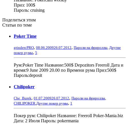
Приз: 100$
Пароль: cruising
Поделиться этим
Cтатьи по теме
Poker Time
,
,
grindercPRO
08.06.2009
26.07.2012
Пароли на фрироллы
,
Другие
,
покер румы
5
Рум:Poker Time Название:500$ Depozitors Freeroll Дата и
время:9 June 2009 20.00 по Времени рума Приз:500$
Пароль:deposit
Chilipoker
,
,
Che_Burek
01.07.2009
26.07.2012
Пароли на фрироллы
,
,
CHILIPOKER
,
Другие покер румы
1
Покер рум: Chilipoker Название: Freeroll Poker-Mania.biz
Дата: 2 Июля Пароль: pokermania