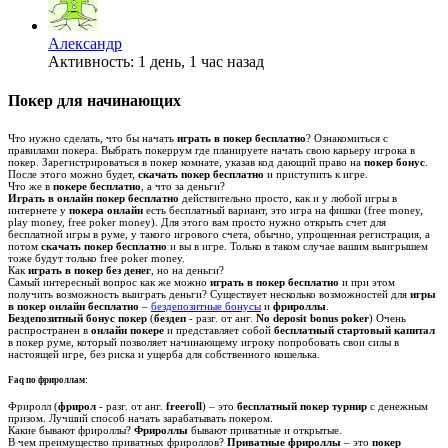
Александр
Активность: 1 день, 1 час назад
Покер для начинающих
Что нужно сделать, что бы начать
играть в покер бесплатно
? Ознакомиться с
правилами покера. Выбрать покеррум где планируете начать свою карьеру игрока в
покер. Зарегистрироваться в покер комнате, указав код дающий право на
покер бонус
.
После этого можно будет,
скачать покер бесплатно
и приступить к игре.
Что же в
покере бесплатно
, а что за деньги?
Играть в онлайн покер бесплатно
действительно просто, как и у любой игры в
интернете у
покера онлайн
есть бесплатный вариант, это игра на фишки (free money,
play money, free poker money). Для этого вам просто нужно открыть счет для
бесплатной игры в руме, у такого игрового счета, обычно, упрощенная регистрация, а
потом
скачать покер бесплатно
и вы в игре. Только в таком случае вашим выигрышем
тоже будут только free poker money.
Как
играть в покер без денег
, но на деньги?
Самый интересный вопрос как же можно
играть в покер бесплатно
и при этом
получить возможность выиграть деньги? Существует несколько возможностей для
игры
в покер онлайн бесплатно
–
бездепозитные бонусы
и
фрироллы
.
Бездепозитный бонус покер
(
бездеп
- разг. от анг.
No deposit bonus poker
) Очень
распространен в
онлайн покере
и представляет собой
бесплатный стартовый капитал
в покер руме, который позволяет начинающему игроку попробовать свои силы в
настоящей игре, без риска и ущерба для собственного кошелька.
Faq по фрироллам:
Фриролл (
фрирол
- разг. от анг.
freeroll
) – это
бесплатный покер турнир
с денежным
призом. Лучший способ начать зарабатывать покером.
Какие бывают фрироллы?
Фрироллы
бывают приватные и открытые.
В чем преимущество приватных фрироллов?
Приватные фрироллы
– это
покер