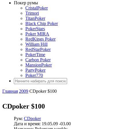
Покер румы
CristalPoker
Trimori
TitanPoker
Black Chip Poker
PokerStars
Poker MIRA
RedKings Poker
William Hill
RedStarPoker
PokerTime
Carbon Poker
MansionPoker
PartyPoker
Poker770
Главная
2009
CDpoker $100
CDpoker $100
Рум:
CDpoker
Дата и время: 19.05.09 -03.00
Название: Pokercam weekly