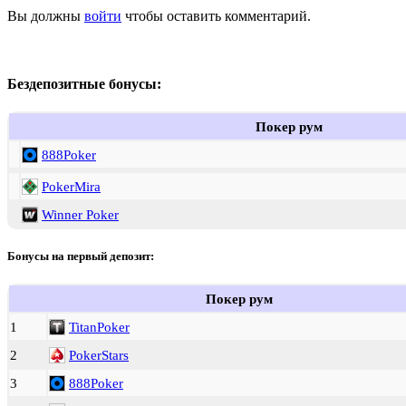
Вы должны
войти
чтобы оставить комментарий.
Бездепозитные бонусы:
Покер рум
888Poker
PokerMira
Winner Poker
Бонусы на первый депозит:
Покер рум
1
TitanPoker
2
PokerStars
3
888Poker