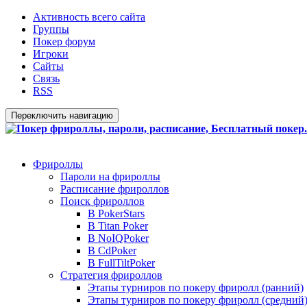
Активность всего сайта
Группы
Покер форум
Игроки
Сайты
Связь
RSS
Переключить навигацию
Фрироллы
Пароли на фрироллы
Расписание фрироллов
Поиск фрироллов
В PokerStars
В Titan Poker
В NoIQPoker
В CdPoker
В FullTiltPoker
Стратегия фрироллов
Этапы турниров по покеру фриролл (ранний)
Этапы турниров по покеру фриролл (средний