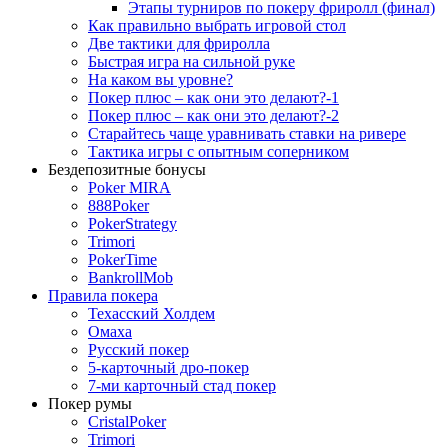
Этапы турниров по покеру фриролл (финал)
Как правильно выбрать игровой стол
Две тактики для фриролла
Быстрая игра на сильной руке
На каком вы уровне?
Покер плюс – как они это делают?-1
Покер плюс – как они это делают?-2
Старайтесь чаще уравнивать ставки на ривере
Тактика игры с опытным соперником
Бездепозитные бонусы
Poker MIRA
888Poker
PokerStrategy
Trimori
PokerTime
BankrollMob
Правила покера
Техасский Холдем
Омаха
Русский покер
5-карточный дро-покер
7-ми карточный стад покер
Покер румы
CristalPoker
Trimori