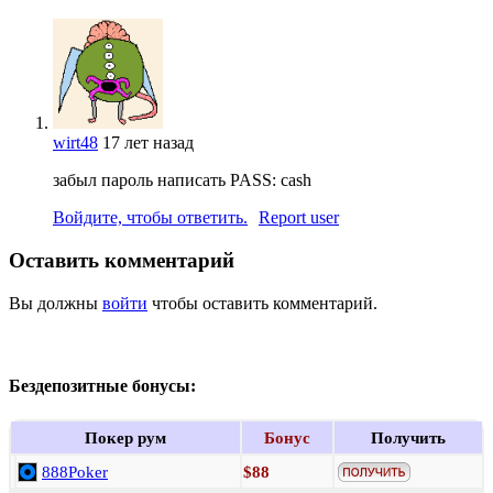
wirt48
17 лет назад
забыл пароль написать PASS: cash
Войдите, чтобы ответить.
Report user
Оставить комментарий
Вы должны
войти
чтобы оставить комментарий.
Бездепозитные бонусы:
Покер рум
Бонус
Получить
888Poker
$88