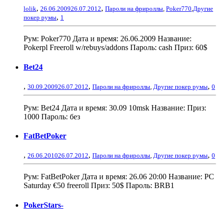
,
,
lolik
26.06.2009
26.07.2012
Пароли на фрироллы
,
Poker770
,
Другие
,
покер румы
1
Рум: Poker770 Дата и время: 26.06.2009 Название:
Pokerpl Freeroll w/rebuys/addons Пароль: cash Приз: 60$
Bet24
,
,
,
30.09.2009
26.07.2012
Пароли на фрироллы
,
Другие покер румы
0
Рум: Bet24 Дата и время: 30.09 10msk Название: Приз:
1000 Пароль: без
FatBetPoker
,
,
,
26.06.2010
26.07.2012
Пароли на фрироллы
,
Другие покер румы
0
Рум: FatBetPoker Дата и время: 26.06 20:00 Название: PC
Saturday €50 freeroll Приз: 50$ Пароль: BRB1
PokerStars-