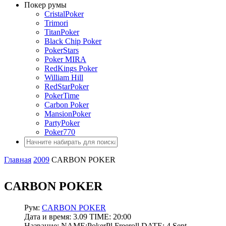
Покер румы
CristalPoker
Trimori
TitanPoker
Black Chip Poker
PokerStars
Poker MIRA
RedKings Poker
William Hill
RedStarPoker
PokerTime
Carbon Poker
MansionPoker
PartyPoker
Poker770
Главная
2009
CARBON POKER
CARBON POKER
Рум:
CARBON POKER
Дата и время: 3.09 TIME: 20:00
Название: NAME:PokerPl Freeroll DATE: 4 Sept.