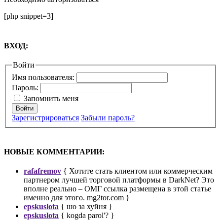
[php snippet=3]
ВХОД:
Войти
Имя пользователя:
Пароль:
Запомнить меня
Войти
Зарегистрироваться
Забыли пароль?
НОВЫЕ КОММЕНТАРИИ:
rafafremov
{ Хотите стать клиентом или коммерческим
партнером лучшей торговой платформы в DarkNet? Это
вполне реально – ОМГ ссылка размещена в этой статье
именно для этого. mg2tor.com }
epskuslota
{ шо за хуйня }
epskuslota
{ kogda parol'? }