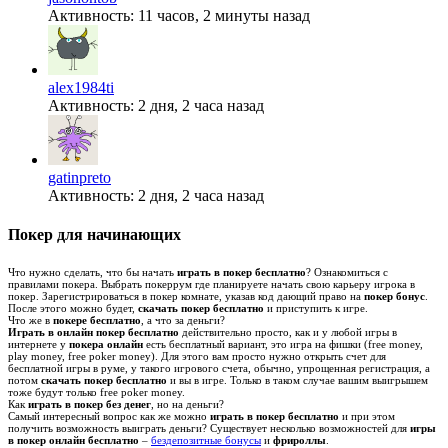
Активность: 11 часов, 2 минуты назад
alex1984ti
Активность: 2 дня, 2 часа назад
gatinpreto
Активность: 2 дня, 2 часа назад
Покер для начинающих
Что нужно сделать, что бы начать
играть в покер бесплатно
? Ознакомиться с
правилами покера. Выбрать покеррум где планируете начать свою карьеру игрока в
покер. Зарегистрироваться в покер комнате, указав код дающий право на
покер бонус
.
После этого можно будет,
скачать покер бесплатно
и приступить к игре.
Что же в
покере бесплатно
, а что за деньги?
Играть в онлайн покер бесплатно
действительно просто, как и у любой игры в
интернете у
покера онлайн
есть бесплатный вариант, это игра на фишки (free money,
play money, free poker money). Для этого вам просто нужно открыть счет для
бесплатной игры в руме, у такого игрового счета, обычно, упрощенная регистрация, а
потом
скачать покер бесплатно
и вы в игре. Только в таком случае вашим выигрышем
тоже будут только free poker money.
Как
играть в покер без денег
, но на деньги?
Самый интересный вопрос как же можно
играть в покер бесплатно
и при этом
получить возможность выиграть деньги? Существует несколько возможностей для
игры
в покер онлайн бесплатно
–
бездепозитные бонусы
и
фрироллы
.