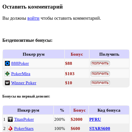
Оставить комментарий
Вы должны
войти
чтобы оставить комментарий.
Бездепозитные бонусы:
Покер рум
Бонус
Получить
888Poker
$88
PokerMira
$103
Winner Poker
$10
Бонусы на первый депозит:
Покер рум
%
Бонус
Код бонуса
1
TitanPoker
200%
$2000
PFRU
2
PokerStars
100%
$600
STARS600