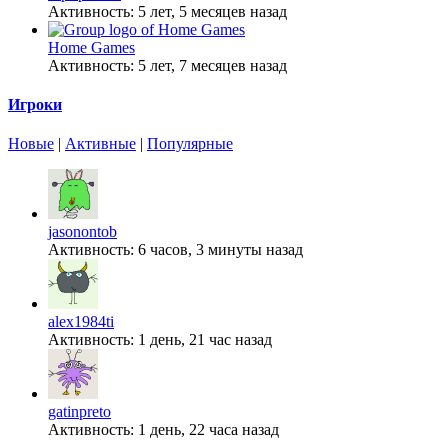
Активность: 5 лет, 5 месяцев назад
Home Games
Активность: 5 лет, 7 месяцев назад
Игроки
Новые
|
Активные
|
Популярные
jasonontob
Активность: 6 часов, 3 минуты назад
alex1984ti
Активность: 1 день, 21 час назад
gatinpreto
Активность: 1 день, 22 часа назад