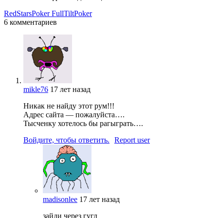
RedStarsPoker
FullTiltPoker
6 комментариев
mikle76
17 лет назад
Никак не найду этот рум!!!
Адрес сайта — пожалуйста….
Тысченку хотелось бы рагыграть….
Войдите, чтобы ответить.
Report user
madisonlee
17 лет назад
зайди через гугл