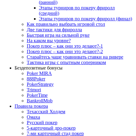
(ранний)
Этапы турниров по покеру фриролл
(средний)
Этапы турниров по покеру фриролл (финал)
Как правильно выбрать игровой стол
Две тактики для фриролла
Быстрая игра на сильной руке
На каком вы уровне?
Покер плюс – как они это делают?-1
Покер плюс – как они это делают?-2
Старайтесь чаще уравнивать ставки на ривере
Тактика игры с опытным соперником
Бездепозитные бонусы
Poker MIRA
888Poker
PokerStrategy
Trimori
PokerTime
BankrollMob
Правила покера
Техасский Холдем
Омаха
Русский покер
5-карточный дро-покер
7-ми карточный стад покер