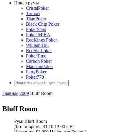
Покер румы
CristalPoker
Trimori
TitanPoker
Black Chip Poker
PokerStars
Poker MIRA
RedKings Poker
William Hill
RedStarPoker
PokerTime
Carbon Poker
MansionPoker
PartyPoker
Poker770
Главная
2009
Bluff Room
Bluff Room
Рум: Bluff Room
Дата и время: 31.10 13:00 CET
Название: $1,000 Halloween Freeroll