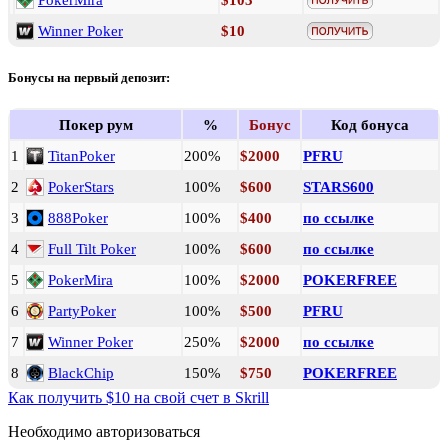
Winner Poker
$10
Бонусы на первый депозит:
Покер рум
%
Бонус
Код бонуса
1
TitanPoker
200%
$2000
PFRU
2
PokerStars
100%
$600
STARS600
3
888Poker
100%
$400
по ссылке
4
Full Tilt Poker
100%
$600
по ссылке
5
PokerMira
100%
$2000
POKERFREE
6
PartyPoker
100%
$500
PFRU
7
Winner Poker
250%
$2000
по ссылке
8
BlackChip
150%
$750
POKERFREE
Как получить $10 на свой счет в Skrill
Необходимо авторизоваться