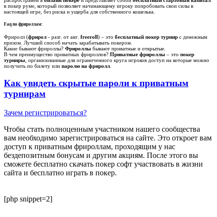
в покер руме, который позволяет начинающему игроку попробовать свои силы в
настоящей игре, без риска и ущерба для собственного кошелька.
Faq по фрироллам:
Фриролл (
фрирол
- разг. от анг.
freeroll
) – это
бесплатный покер турнир
с денежным
призом. Лучший способ начать зарабатывать покером.
Какие бывают фрироллы?
Фрироллы
бывают приватные и открытые.
В чем преимущество приватных фрироллов?
Приватные фрироллы
– это
покер
турниры
, организованные для ограниченного круга игроков доступ на которые можно
получить по билету или
паролю на фриролл
.
Как увидеть скрытые пароли к приватным
турнирам
Зачем регистрироваться?
Чтобы стать полноценным участником нашего сообщества
вам необходимо зарегистрироваться на сайте. Это откроет вам
доступ к приватным фрироллам, проходящим у нас
бездепозитным бонусам и другим акциям. После этого вы
сможете бесплатно скачать покер софт участвовать в жизни
сайта и бесплатно играть в покер.
[php snippet=2]