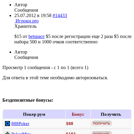
Автор
Сообщения
25.07.2012 в 19:58
#14433
Игроки.pro
Хранитель
$15 от
betspace
$5 после регистрации еще 2 раза $5 после
набора 500 и 1000 очков соответственно
Автор
Сообщения
Просмотр 1 сообщения - с 1 по 1 (всего 1)
Для ответа в этой теме необходимо авторизоваться.
Бездепозитные бонусы:
Покер рум
Бонус
Получить
888Poker
$88
PokerMira
$103