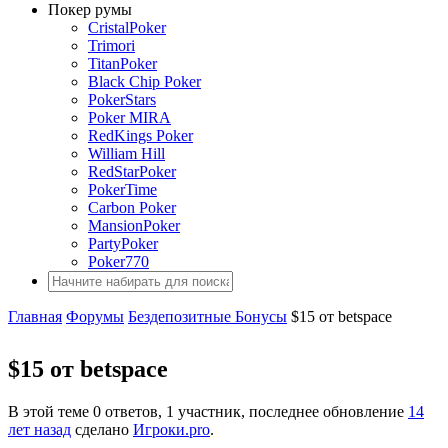
Покер румы
CristalPoker
Trimori
TitanPoker
Black Chip Poker
PokerStars
Poker MIRA
RedKings Poker
William Hill
RedStarPoker
PokerTime
Carbon Poker
MansionPoker
PartyPoker
Poker770
Главная
Форумы
Бездепозитные Бонусы
$15 от betspace
$15 от betspace
В этой теме 0 ответов, 1 участник, последнее обновление
14
лет назад
сделано
Игроки.pro
.