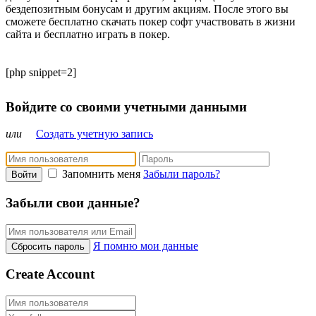
бездепозитным бонусам и другим акциям. После этого вы
сможете бесплатно скачать покер софт участвовать в жизни
сайта и бесплатно играть в покер.
[php snippet=2]
Войдите со своими учетными данными
или
Создать учетную запись
Запомнить меня
Забыли пароль?
Войти
Забыли свои данные?
Я помню мои данные
Сбросить пароль
Create Account