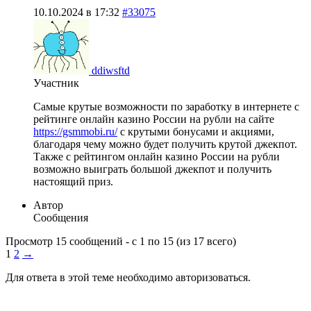
10.10.2024 в 17:32
#33075
ddiwsftd
Участник
Самые крутые возможности по заработку в интернете с
рейтинге онлайн казино России на рубли на сайте
https://gsmmobi.ru/
с крутыми бонусами и акциями,
благодаря чему можно будет получить крутой джекпот.
Также с рейтингом онлайн казино России на рубли
возможно выиграть большой джекпот и получить
настоящий приз.
Автор
Сообщения
Просмотр 15 сообщений - с 1 по 15 (из 17 всего)
1
2
→
Для ответа в этой теме необходимо авторизоваться.