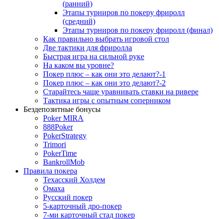
(ранний)
Этапы турниров по покеру фриролл
(средний)
Этапы турниров по покеру фриролл (финал)
Как правильно выбрать игровой стол
Две тактики для фриролла
Быстрая игра на сильной руке
На каком вы уровне?
Покер плюс – как они это делают?-1
Покер плюс – как они это делают?-2
Старайтесь чаще уравнивать ставки на ривере
Тактика игры с опытным соперником
Бездепозитные бонусы
Poker MIRA
888Poker
PokerStrategy
Trimori
PokerTime
BankrollMob
Правила покера
Техасский Холдем
Омаха
Русский покер
5-карточный дро-покер
7-ми карточный стад покер