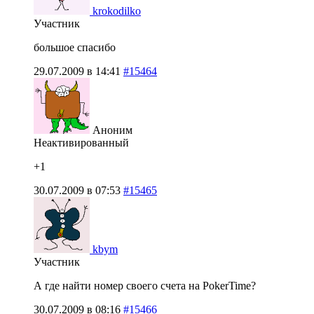
krokodilko
Участник
большое спасибо
29.07.2009 в 14:41
#15464
Аноним
Неактивированный
+1
30.07.2009 в 07:53
#15465
kbym
Участник
А где найти номер своего счета на PokerTime?
30.07.2009 в 08:16
#15466