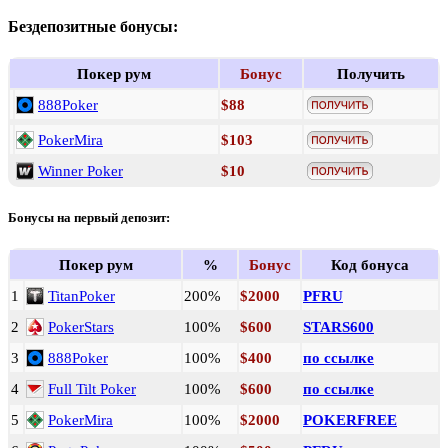
Бездепозитные бонусы:
Покер рум
Бонус
Получить
888Poker
$88
PokerMira
$103
Winner Poker
$10
Бонусы на первый депозит:
Покер рум
%
Бонус
Код бонуса
1
TitanPoker
200%
$2000
PFRU
2
PokerStars
100%
$600
STARS600
3
888Poker
100%
$400
по ссылке
4
Full Tilt Poker
100%
$600
по ссылке
5
PokerMira
100%
$2000
POKERFREE