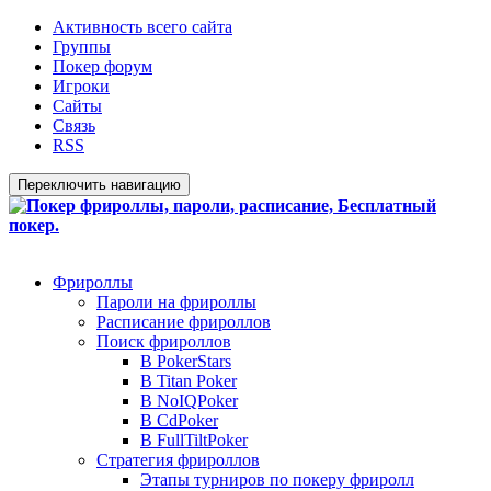
Активность всего сайта
Группы
Покер форум
Игроки
Сайты
Связь
RSS
Переключить навигацию
Фрироллы
Пароли на фрироллы
Расписание фрироллов
Поиск фрироллов
В PokerStars
В Titan Poker
В NoIQPoker
В CdPoker
В FullTiltPoker
Стратегия фрироллов
Этапы турниров по покеру фриролл